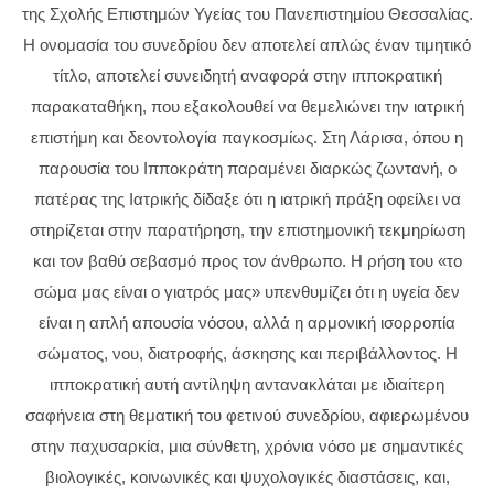
της Σχολής Επιστημών Υγείας του Πανεπιστημίου Θεσσαλίας.
Η ονομασία του συνεδρίου δεν αποτελεί απλώς έναν τιμητικό
τίτλο, αποτελεί συνειδητή αναφορά στην ιπποκρατική
παρακαταθήκη, που εξακολουθεί να θεμελιώνει την ιατρική
επιστήμη και δεοντολογία παγκοσμίως. Στη Λάρισα, όπου η
παρουσία του Ιπποκράτη παραμένει διαρκώς ζωντανή, ο
πατέρας της Ιατρικής δίδαξε ότι η ιατρική πράξη οφείλει να
στηρίζεται στην παρατήρηση, την επιστημονική τεκμηρίωση
και τον βαθύ σεβασμό προς τον άνθρωπο. Η ρήση του «το
σώμα μας είναι ο γιατρός μας» υπενθυμίζει ότι η υγεία δεν
είναι η απλή απουσία νόσου, αλλά η αρμονική ισορροπία
σώματος, νου, διατροφής, άσκησης και περιβάλλοντος. Η
ιπποκρατική αυτή αντίληψη αντανακλάται με ιδιαίτερη
σαφήνεια στη θεματική του φετινού συνεδρίου, αφιερωμένου
στην παχυσαρκία, μια σύνθετη, χρόνια νόσο με σημαντικές
βιολογικές, κοινωνικές και ψυχολογικές διαστάσεις, και,