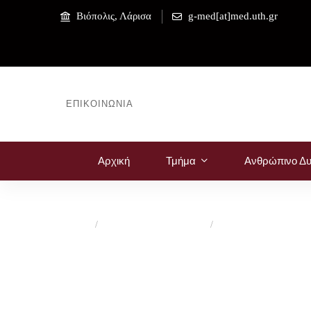
Βιόπολις, Λάρισα
g-med[at]med.uth.gr
ΕΠΙΚΟΙΝΩΝΊΑ
Αρχική
Τμήμα
Ανθρώπινο Δυ
Αρχική
Νέα Τμήματος Ιατρικής
Ανακοινώσεις
Ανακοίνωσ
Ν