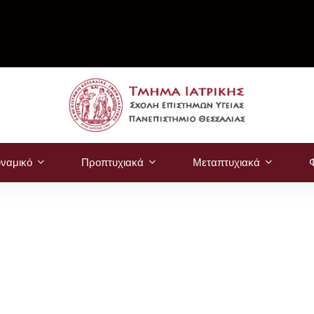
ναμικό
Προπτυχιακά
Μεταπτυχιακά
Φ
η του μαθήματος "Ειδική Μορφολογία "
έα Τμήματος Ιατρικ