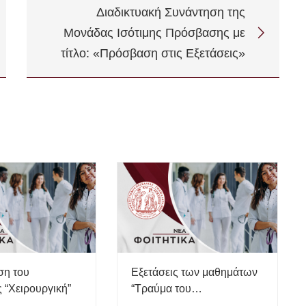
τίτλο: «Πρόσβαση στις Εξετάσεις»
ση του
Εξετάσεις των μαθημάτων
 “Χειρουργική”
“Τραύμα του
Μυοσκελετικού
2026
23 Ιουνίου, 2026
Συστήματος” και “Παθήσεις
του Μυοσκελετικού