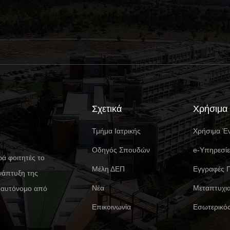
Σχετικά
Χρήσιμα
Τμήμα Ιατρικής
Χρήσιμα Έ
Οδηγός Σπουδών
e-Υπηρεσί
ρά φοιτητές το
Μέλη ΔΕΠ
Eγγραφές 
νάπτυξη της
Νέα
Μεταπτυχι
ι αυτόνομο από
Επικοινωνία
Εσωτερικό