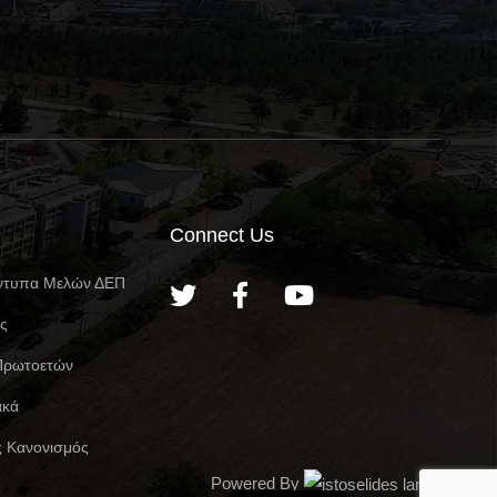
Connect Us
ντυπα Μελών ΔΕΠ
ες
Πρωτοετών
ακά
ς Κανονισμός
Powered By
English