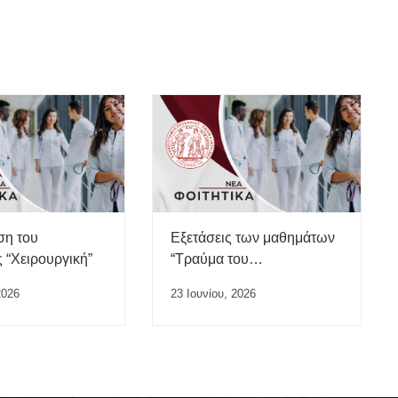
ση του
Εξετάσεις των μαθημάτων
 “Χειρουργική”
“Τραύμα του
Μυοσκελετικού
2026
23 Ιουνίου, 2026
Συστήματος” και “Παθήσεις
του Μυοσκελετικού
Συστήματος”