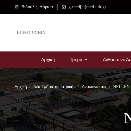
Βιόπολις, Λάρισα
g-med[at]med.uth.gr
ΕΠΙΚΟΙΝΩΝΊΑ
Αρχική
Τμήμα
Ανθρώπινο Δυ
Αρχική
Νέα Τμήματος Ιατρικής
Ανακοινώσεις
HELLENiQ
Ν