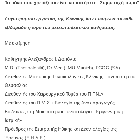
Το
μόνο
που
χρειάζεται
είναι
να
πατήσετε
“Συμμετοχή
τώρα”
Λόγω φόρτου εργασίας της Κλινικής θα επικυρώνεται κάθε
εβδομάδα η ώρα του μετεκπαιδευτικού μαθήματος.
Με εκτίμηση
Καθηγητής Αλέξανδρος Ι. Δαπόντε
M.D. (Thessaloniki), Dr Med (LMU Munich), FCOG (SA)
Διευθυντής Μαιευτικής-Γυναικολογικής Κλινικής Πανεπιστημίου
Θεσσαλίας
Διευθυντής του Χειρουργικού Τομέα του Π.Γ.Ν.Λ.
Διευθυντής του Π.Μ.Σ. «Βιολογία της Αναπαραγωγής-
Βιοδείκτες στη Μαιευτική και Γυναικολογία-Περιγεννητική
Ιατρική»
Πρόεδρος της Επιτροπής Ηθικής και Δεοντολογίας της
Έρευνας (Ε.Η.Δ.Ε.)