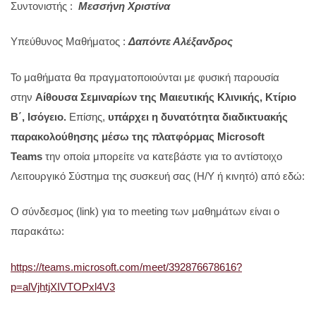
Συντονιστής :
Μεσσήνη Χριστίνα
Υπεύθυνος Μαθήματος :
Δαπόντε Αλέξανδρος
Το μαθήματα θα πραγματοποιούνται με φυσική παρουσία
στην
Αίθουσα Σεμιναρίων της Μαιευτικής Κλινικής, Kτίριο
Β΄, Ισόγειο.
Επίσης,
υπάρχει η δυνατότητα διαδικτυακής
παρακολούθησης μέσω της πλατφόρμας Microsoft
Teams
την οποία μπορείτε να κατεβάστε για το αντίστοιχο
Λειτουργικό Σύστημα της συσκευή σας (Η/Υ ή κινητό) από εδώ:
Ο σύνδεσμος (link) για το meeting των μαθημάτων είναι ο
παρακάτω:
https://teams.microsoft.com/meet/392876678616?
p=alVjhtjXIVTOPxl4V3