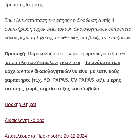
Τμήματος Ιατρικής.
Σημ.: Αντικατάσταση της αίτησης ή διόρθωση αυτής ή
συμπλήρωση τυχόν ελλειπόντων δικαιολογητικών επιτρέπεται
μόνον μέχρι τη λήξη της προθεσμίας υποβολής των αιτήσεων.
Προσοχή:
Παρακαλούνται οι ενδιαφερόμενοι για την ορθή
αποστολή των δικαιολογητικών τους
:
Τα ονόματα των
αρχείων των δικαιολογητικών να είναι με λατινικούς
χαρακτήρες (π.χ.
YD
_
PAPAS
,
CV
PAPAS
κτλ), μικρής
έκτασης, χωρίς σημεία στίξης και σύμβολα.
Προκήρυξη pdf
Δικαιολογητικά doc
Αποτελέσματα Προκήρυξης 20-12-2024