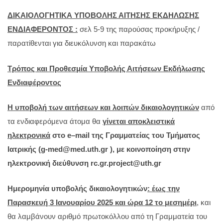
ΔΙΚΑΙΟΛΟΓΗΤΙΚΑ ΥΠΟΒΟΛΗΣ ΑΙΤΗΣΗΣ ΕΚΔΗΛΩΣΗΣ
ΕΝΔΙΑΦΕΡΟΝΤΟΣ :
σελ 5-9 της παρούσας προκήρυξης /
παρατίθενται για διευκόλυνση και παρακάτω
Τρόπος και Προθεσμία Υποβολής Αιτήσεων Εκδήλωσης
Ενδιαφέροντος
Η υποβολή των αιτήσεων και λοιπών δικαιολογητικών
από
τα ενδιαφερόμενα άτομα θα
γίνεται αποκλειστικά
ηλεκτρονικά
στο
e
–
mail
της Γραμματείας του Τμήματος
Ιατρικής (
g-med@med.uth.gr ), με κοινοποίηση στην
ηλεκτρονική διεύθυνση rc.gr.project@uth.gr
Ημερομηνία υποβολής δικαιολογητικών
: έως
την
Παρασκευή 3 Ιανουαρίου 2025 και ώρα 12 το μεσημέρι
, και
θα λαμβάνουν αριθμό πρωτοκόλλου από τη Γραμματεία του