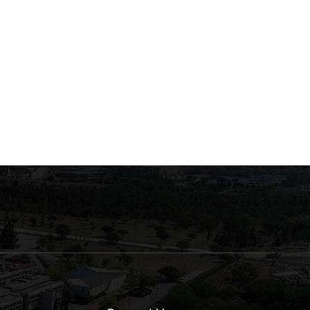
Εξετάσεις των μαθημάτων
Εξετάσεις του μαθήματο
“Τραύμα του
“Βιοχημεία Ενζύμων και
Μυοσκελετικού
Μεταβολισμού του
23 Ιουνίου, 2026
22 Ιουνίου, 2026
Συστήματος” και “Παθήσεις
Ανθρώπου”
του Μυοσκελετικού
Συστήματος”