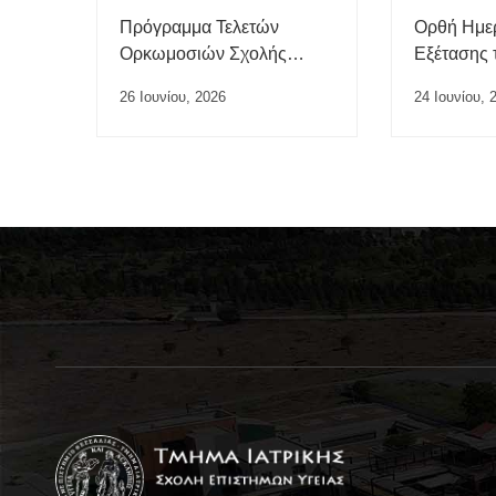
Πρόγραμμα Τελετών
Ορθή Ημε
Ορκωμοσιών Σχολής
Εξέτασης 
Επιστημών Υγείας ΠΘ –
“Ιατρικής 
26 Ιουνίου, 2026
24 Ιουνίου, 
Ιούλιος 2026