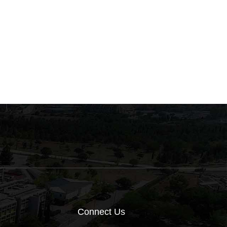
Εξετάσεις των μαθημάτων
Εξετάσεις του μαθήματο
“Τραύμα του
“Βιοχημεία Ενζύμων και
Μυοσκελετικού
Μεταβολισμού του
23 Ιουνίου, 2026
22 Ιουνίου, 2026
Συστήματος” και “Παθήσεις
Ανθρώπου”
του Μυοσκελετικού
Συστήματος”
Connect Us