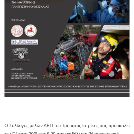
Ο Σύλλογος μελών ΔΕΠ του Τμήματος Ιατρικής σας προσκαλεί
την Πέμπτη 20/6 στις 9:30 στην εκδήλωση “Νοσοκομειακή