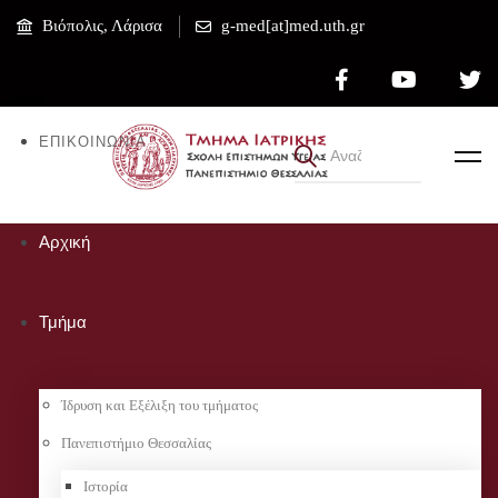
Βιόπολις, Λάρισα
g-med[at]med.uth.gr
ΕΠΙΚΟΙΝΩΝΊΑ
Αρχική
Τμήμα
Ίδρυση και Εξέλιξη του τμήματος
Πανεπιστήμιο Θεσσαλίας
Ιστορία