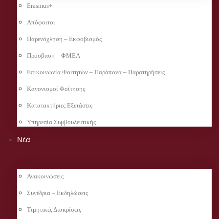
Erasmus+
Απόφοιτοι
Παρενόχληση – Εκφοβισμός
Πρόσβαση – ΦΜΕΑ
Επικοινωνία Φοιτητών – Παράπονα – Παρατηρήσεις
Κανονισμοί Φοίτησης
Κατατακτήριες Εξετάσεις
Υπηρεσία Συμβουλευτικής
Νέα
Ανακοινώσεις
Συνέδρια – Εκδηλώσεις
Τιμητικές Διακρίσεις