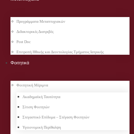
Προγράμματα Μεταπτυχιακών
Διδακτορικές Διατριβές
Post Doc
Επιτροπή Ηθικής και Δεοντολογίας Τμήματος Ιατρικής
Φοιτητικά
Φοιτητική Μέριμνα
Ακαδημαϊκή Ταυτότητα
Σίτιση Φοιτητών
Στεγαστικό Επίδομα – Στέγαση Φοιτητών
Υγειονομική Περίθαλψη