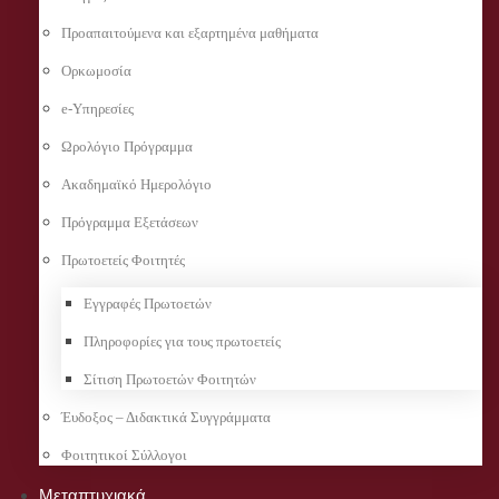
Προαπαιτούμενα και εξαρτημένα μαθήματα
Ορκωμοσία
e-Υπηρεσίες
Ωρολόγιο Πρόγραμμα
Ακαδημαϊκό Ημερολόγιο
Πρόγραμμα Εξετάσεων
Πρωτοετείς Φοιτητές
Εγγραφές Πρωτοετών
Πληροφορίες για τους πρωτοετείς
Σίτιση Πρωτοετών Φοιτητών
Έυδοξος – Διδακτικά Συγγράμματα
Φοιτητικοί Σύλλογοι
Μεταπτυχιακά