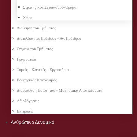
Στρατηγικός Σχεδιασμός- Όραμα
Χώροι
Διοίκηση του Τμήματος
Διατελέσαντες Πρόεδροι – Αν. Πρόεδροι
Όργανα του Τμήματος
Γραμματεία
Τομείς – Κλινικές – Εργαστήρια
Εσωτερικός Κανονισμός
Διασφάλιση Ποιότητας – Μαθησιακά Αποτελέσματα
Αξιολόγησεις
Επιτροπές
Ανθρώπινο Δυναμικό