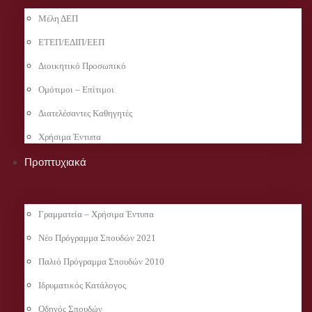
Μέλη ΔΕΠ
ΕΤΕΠ/ΕΔΙΠ/ΕΕΠ
Διοικητικό Προσωπικό
Ομότιμοι – Επίτιμοι
Διατελέσαντες Καθηγητές
Χρήσιμα Έντυπα
Προπτυχιακά
Γραμματεία – Χρήσιμα Έντυπα
Νέο Πρόγραμμα Σπουδών 2021
Παλιό Πρόγραμμα Σπουδών 2010
Ιδρυματικός Κατάλογος
Οδηγός Σπουδών