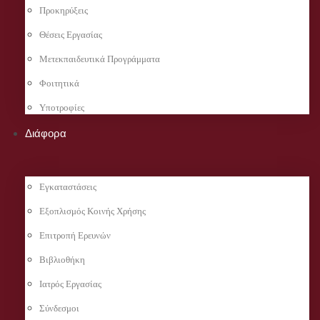
Προκηρύξεις
Θέσεις Εργασίας
Μετεκπαιδευτικά Προγράμματα
Φοιτητικά
Υποτροφίες
Διάφορα
Εγκαταστάσεις
Εξοπλισμός Κοινής Χρήσης
Επιτροπή Ερευνών
Βιβλιοθήκη
Ιατρός Εργασίας
Σύνδεσμοι