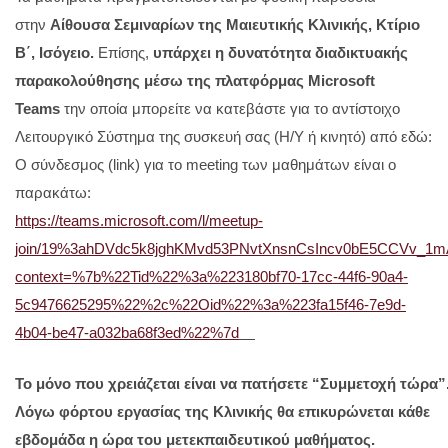
στην
Αίθουσα Σεμιναρίων της Μαιευτικής Κλινικής, Kτίριο
Β΄, Ισόγειο.
Επίσης,
υπάρχει η δυνατότητα διαδικτυακής
παρακολούθησης μέσω της πλατφόρμας Microsoft
Teams
την οποία μπορείτε να κατεβάστε για το αντίστοιχο
Λειτουργικό Σύστημα της συσκευή σας (Η/Υ ή κινητό) από εδώ:
Ο σύνδεσμος (link) για το meeting των μαθημάτων είναι ο
παρακάτω:
https://teams.microsoft.com/l/meetup-
join/19%3ahDVdc5k8jghKMvd53PNvtXnsnCsIncv0bE5CCVv_1mA
context=%7b%22Tid%22%3a%223180bf70-17cc-44f6-90a4-
5c9476625295%22%2c%22Oid%22%3a%223fa15f46-7e9d-
4b04-be47-a032ba68f3ed%22%7d
Το
μόνο
που
χρειάζεται
είναι
να
πατήσετε
“Συμμετοχή
τώρα”
Λόγω φόρτου εργασίας της Κλινικής θα επικυρώνεται κάθε
εβδομάδα η ώρα του μετεκπαιδευτικού μαθήματος.