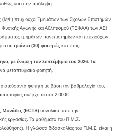
 καθώς και στην πρόληψη.
ητές (ΜΦ) πτυχιούχοι Τμημάτων των Σχολών Επιστημών
ης Φυσικής Αγωγής και Αθλητισμού (ΤΕΦΑΑ) των ΑΕΙ
γράμματος τμημάτων πανεπιστημίων και πτυχιούχων
όριο σε
τριάντα (30)
φοιτητές
κατ’ έτος.
μηνα
,
με έναρξη τον Σεπτέμβριο του 2026.
Τα
ανά μεταπτυχιακό φοιτητή.
αριστεύσαντα φοιτητή με βάση την βαθμολογία του,
 υποτροφίας ανέρχεται στα 2.000€.
ς Μονάδες (ECTS)
συνολικά, από την
ής εργασίας. Τα μαθήματα του Π.Μ.Σ.
λούθησης). Η γλώσσα διδασκαλίας του Π.Μ.Σ. είναι η