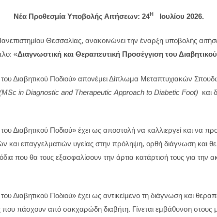
Η
Νέα Προθεσμία Υποβολής Αιτήσεων: 24
Ιουλίου 2026.
Πανεπιστημίου Θεσσαλίας, ανακοινώνει την έναρξη υποβολής αιτήσ
λο: «
Διαγνωστική και Θεραπευτική Προσέγγιση του Διαβητικο
 του Διαβητικού Ποδιού» απονέμει Δίπλωμα Μεταπτυχιακών Σπουδών
(
MSc
in
Diagnostic
and
Therapeutic
Approach
to
Diabetic
Foot
)
και 
του Διαβητικού Ποδιού» έχει ως αποστολή να καλλιεργεί και να πρ
ών και επαγγελματιών υγείας στην πρόληψη, ορθή διάγνωση και θε
ια που θα τους εξασφαλίσουν την άρτια κατάρτισή τους για την ακ
υ Διαβητικού Ποδιού» έχει ως αντικείμενο τη διάγνωση και θεραπεί
ς που πάσχουν από σακχαρώδη διαβήτη. Γίνεται εμβάθυνση στους 