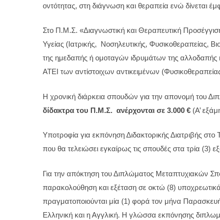
οντότητας, στη διάγνωση και θεραπεία ενώ δίνεται έ
Στο Π.Μ.Σ. «Διαγνωστική και Θεραπευτική Προσέγγισ
Υγείας (Ιατρικής, Νοσηλευτικής, Φυσικοθεραπείας, Β
της ημεδαπής ή ομοταγών ιδρυμάτων της αλλοδαπής 
ΑΤΕΙ των αντίστοιχων αντικειμένων (Φυσικοθεραπείας
Η χρονική διάρκεια σπουδών για την απονομή του Δ
δίδακτρα του Π.Μ.Σ. ανέρχονται σε
3.000 €
(Α’ εξάμ
Υποτροφία για εκπόνηση Διδακτορικής Διατριβής στο 
που θα τελειώσει εγκαίρως τις σπουδές στα τρία (3) ε
Για την απόκτηση του Διπλώματος Μεταπτυχιακών Σπο
παρακολούθηση και εξέταση σε οκτώ (8) υποχρεωτικά
πραγματοποιούνται μία (1) φορά τον μήνα Παρασκευή 
Ελληνική και η Αγγλική. Η γλώσσα εκπόνησης διπλωματ