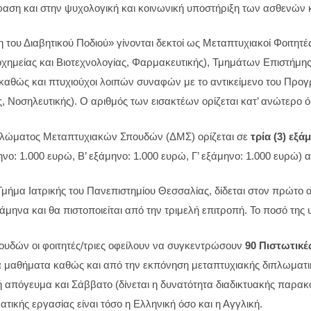
μφαση και στην ψυχολογική και κοινωνική υποστήριξη των ασθενών
η του Διαβητικού Ποδιού» γίνονται δεκτοί ως Μεταπτυχιακοί Φοιτ
ιοχημείας και Βιοτεχνολογίας, Φαρμακευτικής), Τμημάτων Επιστήμ
καθώς και πτυχιούχοι λοιπών συναφών με το αντικείμενο του Προ
, Νοσηλευτικής). Ο αριθμός των εισακτέων ορίζεται κατ’ ανώτερο 
ιπλώματος Μεταπτυχιακών Σπουδών (ΔΜΣ) ορίζεται σε
τρία (3) εξά
ηνο: 1.000 ευρώ, Β’ εξάμηνο: 1.000 ευρώ, Γ’ εξάμηνο: 1.000 ευρώ) 
Τμήμα Ιατρικής του Πανεπιστημίου Θεσσαλίας, δίδεται στον πρώτο 
ξάμηνα και θα πιστοποιείται από την τριμελή επιτροπή. Το ποσό της
υδών οι φοιτητές/τριες οφείλουν να συγκεντρώσουν
90 Πιστωτικέ
 μαθήματα καθώς και από την εκπόνηση μεταπτυχιακής διπλωματικ
απόγευμα και Σάββατο (δίνεται η δυνατότητα διαδικτυακής παρακο
ικής εργασίας είναι τόσο η Ελληνική όσο και η Αγγλική.