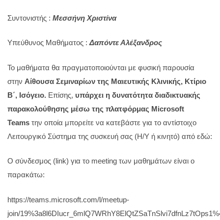
Συντονιστής :
Μεσσήνη Χριστίνα
Υπεύθυνος Μαθήματος :
Δαπόντε Αλέξανδρος
Το μαθήματα θα πραγματοποιούνται με φυσική παρουσία
στην
Αίθουσα Σεμιναρίων της Μαιευτικής Κλινικής, Kτίριο
Β΄, Ισόγειο.
Επίσης,
υπάρχει η δυνατότητα διαδικτυακής
παρακολούθησης μέσω της πλατφόρμας Microsoft
Teams
την οποία μπορείτε να κατεβάστε για το αντίστοιχο
Λειτουργικό Σύστημα της συσκευή σας (Η/Υ ή κινητό) από εδώ:
Ο σύνδεσμος (link) για το meeting των μαθημάτων είναι ο
παρακάτω:
https://teams.microsoft.com/l/meetup-
join/19%3a8l6DIucr_6mlQ7WRhY8ElQtZSaTnSlvi7dfnLz7tOps1%4