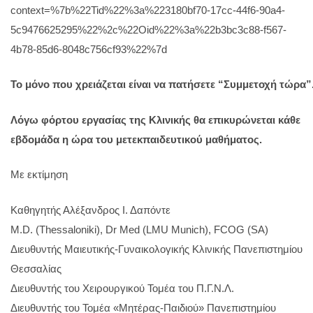
context=%7b%22Tid%22%3a%223180bf70-17cc-44f6-90a4-
5c9476625295%22%2c%22Oid%22%3a%22b3bc3c88-f567-
4b78-85d6-8048c756cf93%22%7d
Το
μόνο
που
χρειάζεται
είναι
να
πατήσετε
“Συμμετοχή
τώρα”
Λόγω φόρτου εργασίας της Κλινικής θα επικυρώνεται κάθε
εβδομάδα η ώρα του μετεκπαιδευτικού μαθήματος.
Με εκτίμηση
Καθηγητής Αλέξανδρος Ι. Δαπόντε
M.D. (Thessaloniki), Dr Med (LMU Munich), FCOG (SA)
Διευθυντής Μαιευτικής-Γυναικολογικής Κλινικής Πανεπιστημίου
Θεσσαλίας
Διευθυντής του Χειρουργικού Τομέα του Π.Γ.Ν.Λ.
Διευθυντής του Τομέα «Μητέρας-Παιδιού» Πανεπιστημίου