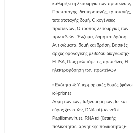
καθορίζει τη λειτουργία των πρωτεϊνών,
Πρωτοταγής, δευτεροταγής, τριτοταγής,
τεταρτοταγής δομή, Οικογένειες
πρωτεϊνών, O τρόπος λειτουργίας των
πρωτεϊνών- Ένζυμα, δομή και δράση-
Αντισώματα, δομή και δράση. Βασικές
αρχές ορολογικής μεθόδου διάγνωσης-
ELISA, Πως μελετάμε τις πρωτεΐνες-Η
ηλεκτροφόρηση των πρωτεϊνών
• Ενότητα 4: Υπερμοριακές δομές (φάγοι
ιοί-prions)
Δομή των ιών, Ταξινόμηση ιών, Ιοί και
εύρος ξενιστών, DNA ιοί (αδενοϊοί,
Papillomavirus), RNA ιοί (θετικής
πολικότητας, αρνητικής πολικότητας)-