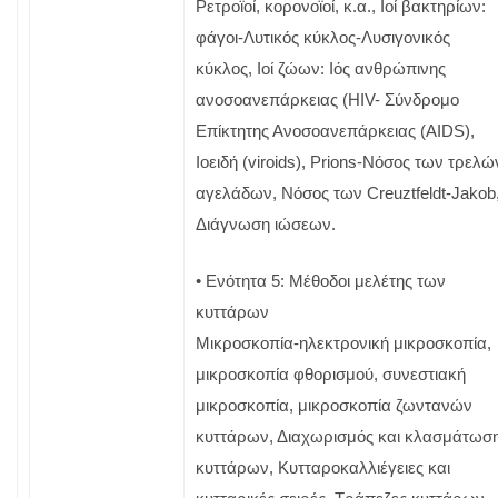
Ρετροϊοί, κορονοϊοί, κ.α., Ιοί βακτηρίων:
φάγοι-Λυτικός κύκλος-Λυσιγονικός
κύκλος, Ιοί ζώων: Ιός ανθρώπινης
ανοσοανεπάρκειας (HIV- Σύνδρομο
Επίκτητης Ανοσοανεπάρκειας (AIDS),
Ιοειδή (viroids), Prions-Νόσος των τρελώ
αγελάδων, Nόσος των Creuztfeldt-Jakob
Διάγνωση ιώσεων.
• Ενότητα 5: Μέθοδοι μελέτης των
κυττάρων
Μικροσκοπία-ηλεκτρονική μικροσκοπία,
μικροσκοπία φθορισμού, συνεστιακή
μικροσκοπία, μικροσκοπία ζωντανών
κυττάρων, Διαχωρισμός και κλασμάτωσ
κυττάρων, Κυτταροκαλλιέγειες και