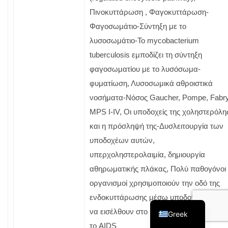
Πινοκυττάρωση , Φαγοκυττάρωση-
Φαγοσωμάτιο-Σύντηξη με το
λυσοσωμάτιο-Το mycobacterium
tuberculosis εμποδίζει τη σύντηξη
φαγοσωματίου με το λυσόσωμα-
φυματίωση, Λυσοσωμικά αθροιστικά
νοσήματα-Νόσος Gaucher, Pompe, Fabry
MPS I-IV, Οι υποδοχείς της χοληστερόλη
και η πρόσληψή της-Δυσλειτουργία των
υποδοχέων αυτών,
υπερχοληστερολαιμία, δημιουργία
αθηρωματικής πλάκας, Πολύ παθογόνοι
οργανισμοί χρησιμοποιούν την οδό της
ενδοκυττάρωσης μέσω υποδοχέων για
English
να εισέλθουν στο κύτταρο- ο ιός HIV και
Greek
το AIDS