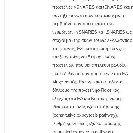
πρωτεϊνες vSNARES και tSNARES και 
σύντηξη συναπτικών κυστιδίων με τη
μεμβράνη των προσυναπτικών
νευρώνων- vSNARES και tSNARES ως
στόχοι βακτηριακών τοξινών -Αλλαντίασ
και Τέτανος, Εξωκυττάρωση-έλεγχος
επεξεργασίας και διαμόρφωσης
πρωτεϊνών που θια απελευθερωθούν,
Γλυκοζυλίωση των πρωτεϊνών στο ΕΔ-
Μηχανισμός, Ενεργειακά αποδεκτό
δίπλωµα της πρωτεϊνης-Ποιοτικός
έλεγχος στο ΕΔ και Κυστική Ίνωση,
Ιδιοσύστατη οδός εξωκυττάρωσης
(constitutive exocytosis pathway),
Ρυθμιζόμενη οδός εξωκυττάρωσης
(regulated exocytosis pathway),