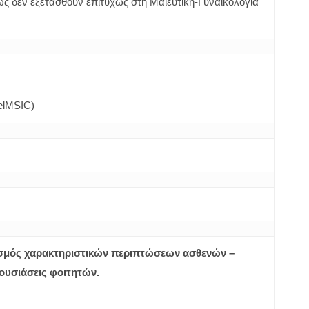
ως δεν εξετασθούν επιτυχώς στη Μαιευτική-Γυναικολογία
elMSIC)
ασμός χαρακτηριστικών περιπτώσεων ασθενών –
ουσιάσεις φοιτητών.