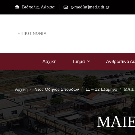
Βιόπολις, Λάρισα
g-med[at]med.uth.gr
ΕΠΙΚΟΙΝΩΝΊΑ
Αρχική
Τμήμα
Ανθρώπινο Δυ
Αρχική
Νέος Οδηγός Σπουδών
11 – 12 Εξάμηνο
ΜΑΙΕ
ΜΑΙ