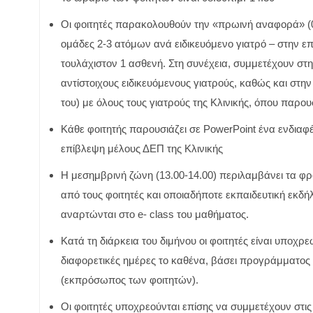
Οι φοιτητές παρακολουθούν την «πρωινή αναφορά» (0
ομάδες 2-3 ατόμων ανά ειδικευόμενο γιατρό – στην ε
τουλάχιστον 1 ασθενή. Στη συνέχεια, συμμετέχουν στην
αντίστοιχους ειδικευόμενους γιατρούς, καθώς και στην
του) με όλους τους γιατρούς της Κλινικής, όπου παρουσ
Κάθε φοιτητής παρουσιάζει σε PowerPoint ένα ενδιαφέ
επίβλεψη μέλους ΔΕΠ της Κλινικής
Η μεσημβρινή ζώνη (13.00-14.00) περιλαμβάνει τα φ
από τους φοιτητές και οποιαδήποτε εκπαιδευτική εκδήλ
αναρτώνται στο e- class του μαθήματος.
Κατά τη διάρκεια του διμήνου οι φοιτητές είναι υποχ
διαφορετικές ημέρες το καθένα, βάσει προγράμματος
(εκπρόσωπος των φοιτητών).
Οι φοιτητές υποχρεούνται επίσης να συμμετέχουν στις