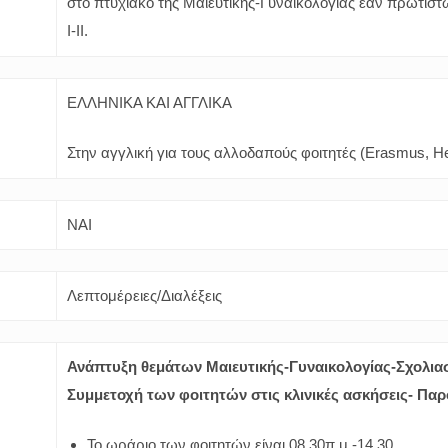
στο πτυχιακό της Μαιευτικής-Γυναικολογίας εάν πρωτίστ
Ι-ΙΙ.
ΕΛΛΗΝΙΚΑ ΚΑΙ ΑΓΓΛΙΚΑ
Στην αγγλική για τους αλλοδαπούς φοιτητές (Erasmus, H
ΝΑΙ
Λεπτομέρειες/Διαλέξεις
Ανάπτυξη θεμάτων Μαιευτικής-Γυναικολογίας-Σχολι
Συμμετοχή των φοιτητών στις κλινικές ασκήσεις- Παρ
Το ωράριο των φοιτητών είναι 08.30π.μ.-14.30