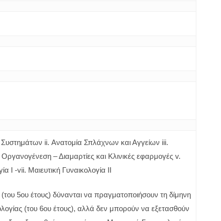
Συστημάτων ii. Ανατομία Σπλάχνων και Αγγείων iii.
Οργανογένεση – Διαμαρτίες και Κλινικές εφαρμογές v.
α Ι -vii. Μαιευτική Γυναικολογία ΙΙ
ΙΙ (του 5ου έτους) δύνανται να πραγματοποιήσουν τη δίμηνη
ολογίας (του 6ου έτους), αλλά δεν μπορούν να εξετασθούν