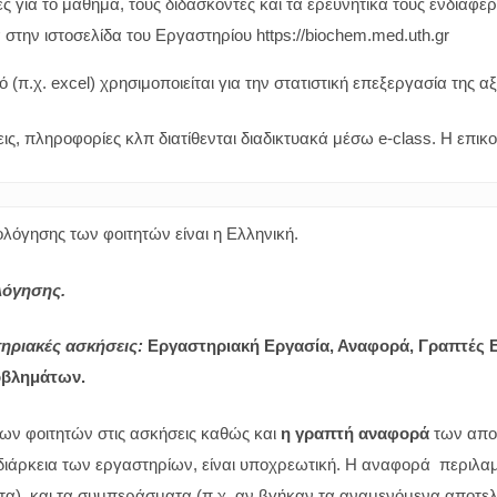
 για το μάθημα, τους διδάσκοντες και τα ερευνητικά τους ενδιαφέρο
ά στην ιστοσελίδα του Εργαστηρίου
https://biochem.med.uth.gr
ό (π.χ. excel) χρησιμοποιείται για την στατιστική επεξεργασία της 
ς, πληροφορίες κλπ διατίθενται διαδικτυακά μέσω e-class. Η επικοι
λόγησης των φοιτητών είναι η Ελληνική.
λόγησης.
τηριακές ασκήσεις:
Εργαστηριακή Εργασία,
Αναφορά, Γραπτές Ε
οβλημάτων.
ων φοιτητών στις ασκήσεις καθώς και
η γραπτή αναφορά
των αποτ
 διάρκεια των εργαστηρίων, είναι υποχρεωτική. Η αναφορά περιλαμ
α), και τα συμπεράσματα (π.χ. αν βγήκαν τα αναμενόμενα αποτελέ