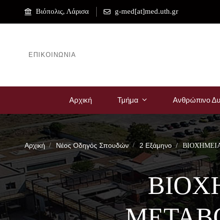
Βιόπολις, Λάρισα
g-med[at]med.uth.gr
ΕΠΙΚΟΙΝΩΝΊΑ
Αρχική
Τμήμα
Ανθρώπινο Δυ
Αρχική
Νέος Οδηγός Σπουδών
2 Εξάμηνο
ΒΙΟΧΗΜΕΙΑ
ΒΙΟΧ
ΜΕΤΑΒ