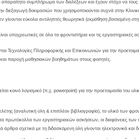
αι απαραίτητο συμπλήρωμα των διαλέξεων και έχουν στόχο να τους ε
ην διεξαγωγή δοκιμασιών που χρησιμοποιούνται συχνά στην Κλινικ
εν γίνονται εύκολα αντιληπτές θεωρητικά (
εκμάθηση βασισμένη στην
ίναι υποχρεωτικές σε όλα τα φροντιστήρια και τις εργαστηριακές α
ται Τεχνολογίες Πληροφορικής και Επικοινωνιών για την προετοιμασ
και παροχή μαθησιακών βοηθημάτων στους φοιτητές.
ίται κοινό λογισμικό (π.χ. powerpoint) για την προετοιμασία του υ
λέτης (αναλυτική ύλη & επιπλέον βιβλιογραφία), το υλικό των φρον
 τα πρωτόκολλα των εργαστηριακών ασκήσεων, οι διαφάνειες των 
ά άρθρα σχετικά με τη διδασκόμενη ύλη γίνονται ηλεκτρονικά και δ