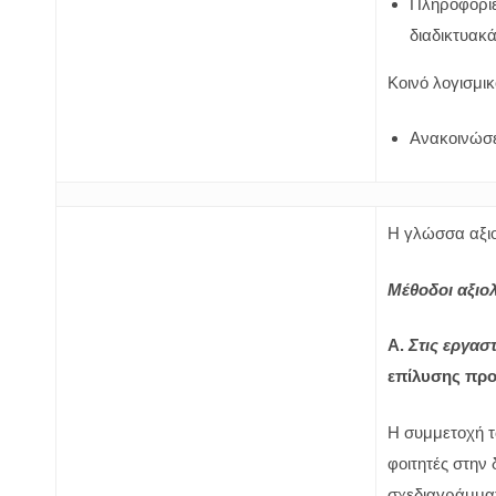
Πληροφορίες
διαδικτυακ
Κοινό λογισμικ
Ανακοινώσει
Η γλώσσα αξιο
Μέθοδοι αξιο
Α.
Στις εργασ
επίλυσης πρ
Η συμμετοχή τ
φοιτητές στην
σχεδιαγράμματ