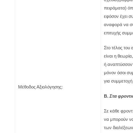
πειράματα) όπ
εφόσον έχει σ
αναφορά να συ
επιτυχής συμμ
Στο τέλος του
είναι η θεωρί
ή αναπτύσσοντ
μόνον όσοι συμ
για συμμετοχή 
Μέθοδος Αξιολόγησης:
Β.
Στα φροντι
Σε κάθε φροντι
να μπορούν να
των διαλέξεων