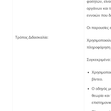
φοιτητών, είν
οργάνων και τ
εννοιών που δ
Οι παρουσίες ε
Τρόπος Διδασκαλία:
Χρησιμοποιούν
πληροφόρηση 
Συγκεκριμένα:
Χρησιμοποιε
βίντεο.
Ο οδηγός με
θεωρία και
επιστημονικ