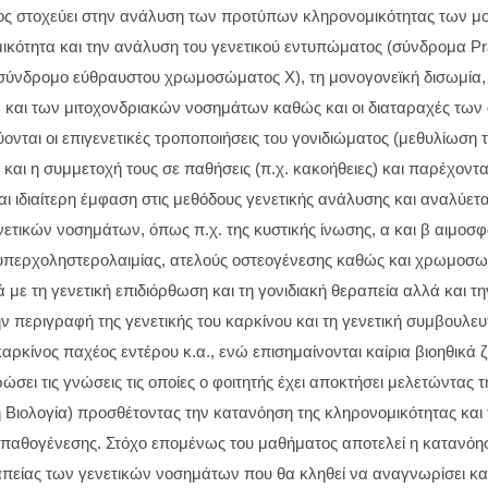
ος στοχεύει στην ανάλυση των προτύπων κληρονομικότητας των μο
ικότητα και την ανάλυση του γενετικού εντυπώματος (σύνδρομα Prade
 σύνδρομο εύθραυστου χρωμοσώματος Χ), τη μονογονεϊκή δισωμία,
και των μιτοχονδριακών νοσημάτων καθώς και οι διαταραχές τω
νται οι επιγενετικές τροποποιήσεις του γονιδιώματος (μεθυλίωση 
και η συμμετοχή τους σε παθήσεις (π.χ. κακοήθειες) και παρέχοντα
αι ιδιαίτερη έμφαση στις μεθόδους γενετικής ανάλυσης και αναλύε
ετικών νοσημάτων, όπως π.χ. της κυστικής ίνωσης, α και β αιμοσ
υπερχοληστερολαιμίας, ατελούς οστεογένεσης καθώς και χρωμοσω
ά με τη γενετική επιδιόρθωση και τη γονιδιακή θεραπεία αλλά και τ
ν περιγραφή της γενετικής του καρκίνου και τη γενετική συμβουλ
ρκίνος παχέος εντέρου κ.α., ενώ επισημαίνονται καίρια βιοηθικά ζη
σει τις γνώσεις τις οποίες ο φοιτητής έχει αποκτήσει μελετώντα
ή Βιολογία) προσθέτοντας την κατανόηση της κληρονομικότητας και 
ιοπαθογένεσης. Στόχο επομένως του μαθήματος αποτελεί η κατανό
πείας των γενετικών νοσημάτων που θα κληθεί να αναγνωρίσει και