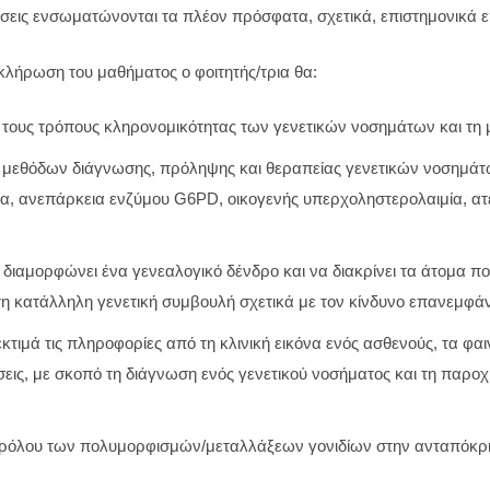
ώσεις ενσωματώνονται τα πλέον πρόσφατα, σχετικά, επιστημονικά ε
κλήρωση του μαθήματος ο φοιτητής/τρια θα:
 τους τρόπους κληρονομικότητας των γενετικών νοσημάτων και τη 
μεθόδων διάγνωσης, πρόληψης και θεραπείας γενετικών νοσημάτων
ία, ανεπάρκεια ενζύμου G6PD, οικογενής υπερχοληστερολαιμία, α
α διαμορφώνει ένα γενεαλογικό δένδρο και να διακρίνει τα άτομα 
 τη κατάλληλη γενετική συμβουλή σχετικά με τον κίνδυνο επανεμφά
κτιμά τις πληροφορίες από τη κλινική εικόνα ενός ασθενούς, τα φαι
σεις, με σκοπό τη διάγνωση ενός γενετικού νοσήματος και τη παρο
 ρόλου των πολυμορφισμών/μεταλλάξεων γονιδίων στην ανταπόκρ