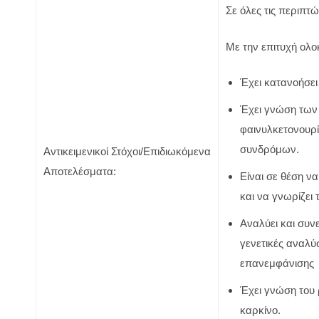
Σε όλες τις περιπτ
Με την επιτυχή ολο
Έχει κατανοήσει
Έχει γνώση των 
φαινυλκετονουρ
συνδρόμων.
Αντικειμενικοί Στόχοι/Επιδιωκόμενα
Αποτελέσματα:
Είναι σε θέση ν
και να γνωρίζει
Αναλύει και συνε
γενετικές αναλύ
επανεμφάνισης
Έχει γνώση του
καρκίνο.