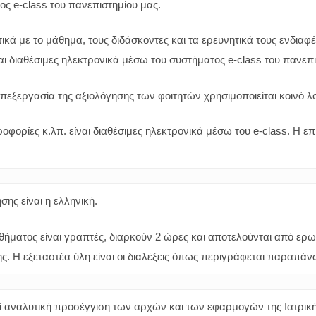
ς e-class του πανεπιστημίου μας.
ικά με το μάθημα, τους διδάσκοντες και τα ερευνητικά τους ενδιαφ
ναι διαθέσιμες ηλεκτρονικά μέσω του συστήματος e-class του πανεπ
 επεξεργασία της αξιολόγησης των φοιτητών χρησιμοποιείται κοινό λο
οφορίες κ.λπ. είναι διαθέσιμες ηλεκτρονικά μέσω του e-class. Η ε
ης είναι η ελληνική.
αθήματος είναι γραπτές, διαρκούν 2 ώρες και αποτελούνται από ερω
. Η εξεταστέα ύλη είναι οι διαλέξεις όπως περιγράφεται παραπάν
 αναλυτική προσέγγιση των αρχών και των εφαρμογών της Ιατρικής