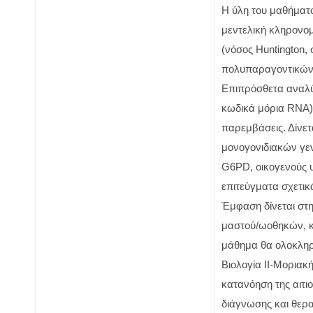
H ύλη του μαθήματ
μεντελική κληρονομ
(νόσος Huntington,
πολυπαραγοντικών 
Επιπρόσθετα αναλύο
κωδικά μόρια RNA) 
παρεμβάσεις. Δίνετ
μονογονιδιακών γεν
G6PD, οικογενούς 
επιτεύγματα σχετικ
Έμφαση δίνεται στη
μαστού/ωοθηκών, κα
μάθημα θα ολοκληρώ
Βιολογία ΙΙ-Μοριακ
κατανόηση της αιτ
διάγνωσης και θερα