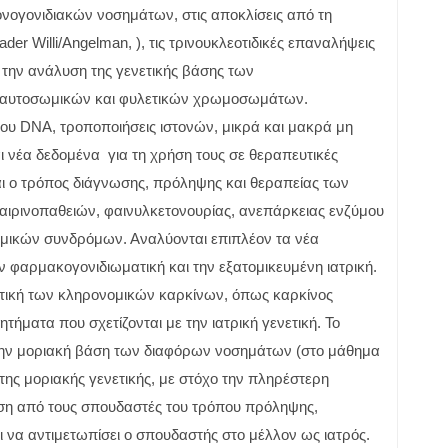
νογονιδιακών νοσημάτων, στις αποκλίσεις από τη
r Willi/Angelman, ), τις τρινουκλεοτιδικές επαναλήψεις
 την ανάλυση της γενετικής βάσης των
ν αυτοσωμικών και φυλετικών χρωμοσωμάτων.
του DNA, τροποποιήσεις ιστονών, μικρά και μακρά μη
ι νέα δεδομένα για τη χρήση τους σε θεραπευτικές
ται ο τρόπος διάγνωσης, πρόληψης και θεραπείας των
φαιρινοπαθειών, φαινυλκετονουρίας, ανεπάρκειας ενζύμου
μικών συνδρόμων. Αναλύονται επιπλέον τα νέα
ην φαρμακογονιδιωματική και την εξατομικευμένη ιατρική.
ευτική των κληρονομικών καρκίνων, όπως καρκίνος
τήματα που σχετίζονται με την ιατρική γενετική. Το
ς την μοριακή βάση των διαφόρων νοσημάτων (στο μάθημα
της μοριακής γενετικής, με στόχο την πληρέστερη
ηση από τους σπουδαστές του τρόπου πρόληψης,
 να αντιμετωπίσει ο σπουδαστής στο μέλλον ως ιατρός.