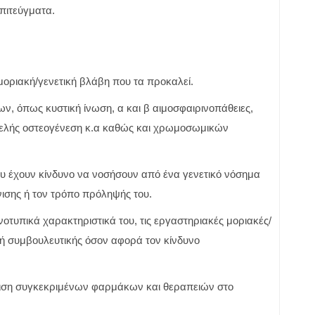
πιτεύγματα.
μοριακή/γενετική βλάβη που τα προκαλεί.
, όπως κυστική ίνωση, α και β αιμοσφαιρινοπάθειες,
τελής οστεογένεση κ.α καθώς και χρωμοσωμικών
που έχουν κίνδυνο να νοσήσουν από ένα γενετικό νόσημα
νισης ή τον τρόπο πρόληψής του.
νοτυπικά χαρακτηριστικά του, τις εργαστηριακές μοριακές/
χή συμβουλευτικής όσον αφορά τον κίνδυνο
ιση συγκεκριμένων φαρμάκων και θεραπειών στο