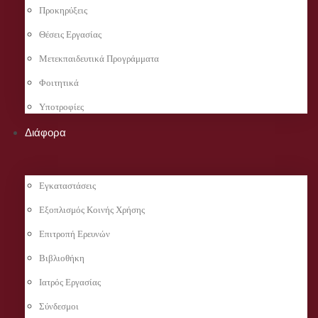
Προκηρύξεις
Θέσεις Εργασίας
Μετεκπαιδευτικά Προγράμματα
Φοιτητικά
Υποτροφίες
Διάφορα
Εγκαταστάσεις
Εξοπλισμός Κοινής Χρήσης
Επιτροπή Ερευνών
Βιβλιοθήκη
Ιατρός Εργασίας
Σύνδεσμοι