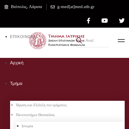
Βιόπολις, Λάρισα
g-med[at]med.uth.gr
ΕΠΙΚΟΙΝΩΝΊΑ
Αρχική
Τμήμα
Ίδρυση και Εξέλιξη του τμήματος
Πανεπιστήμιο Θεσσαλίας
Ιστορία