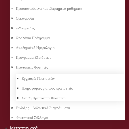
Προαπαιτούμενα και εξαρτημένα μαθήματα
Ορκωμοσία
e-Υπηρεσίες
Ωρολόγιο Πρόγραμμα
Ακαδημαϊκό Ημερολόγιο
Πρόγραμμα Εξετάσεων
Πρωτοετείς Φοιτητές
Εγγραφές Πρωτοετών
Πληροφορίες για τους πρωτοετείς
Σίτιση Πρωτοετών Φοιτητών
Έυδοξος – Διδακτικά Συγγράμματα
Φοιτητικοί Σύλλογοι
Μεταπτυχιακά