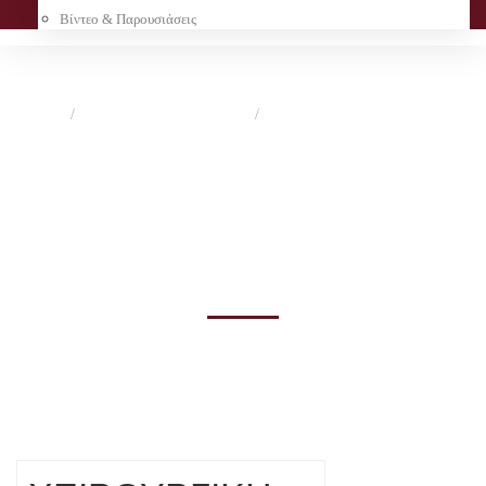
Βίντεο & Παρουσιάσεις
Αρχική
Νέος Οδηγός Σπουδών
6 Εξάμηνο
ΧΕΙΡΟΥΡΓΙΚΗ ΣΗΜΕΙΟΛΟΓΙΑ
ΧΕΙΡΟΥΡΓΙΚΗ
ΣΗΜΕΙΟΛΟΓΙΑ