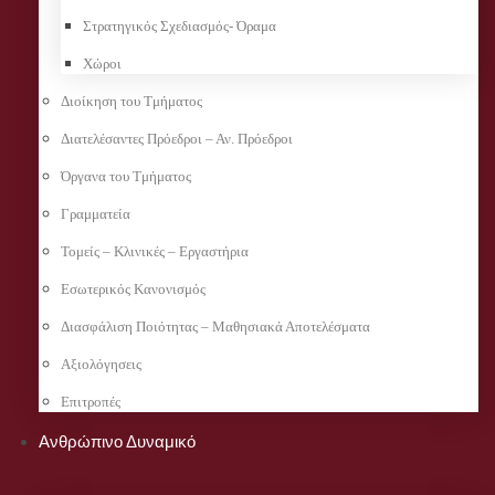
Στρατηγικός Σχεδιασμός- Όραμα
Χώροι
Διοίκηση του Τμήματος
Διατελέσαντες Πρόεδροι – Αν. Πρόεδροι
Όργανα του Τμήματος
Γραμματεία
Τομείς – Κλινικές – Εργαστήρια
Εσωτερικός Κανονισμός
Διασφάλιση Ποιότητας – Μαθησιακά Αποτελέσματα
Αξιολόγησεις
Επιτροπές
Ανθρώπινο Δυναμικό