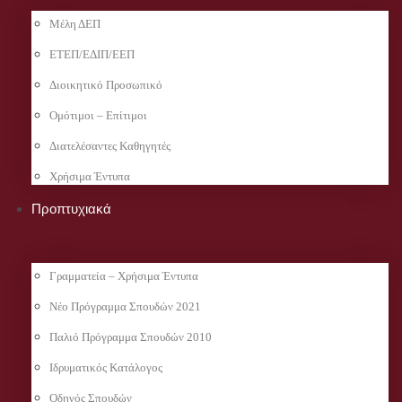
Μέλη ΔΕΠ
ΕΤΕΠ/ΕΔΙΠ/ΕΕΠ
Διοικητικό Προσωπικό
Ομότιμοι – Επίτιμοι
Διατελέσαντες Καθηγητές
Χρήσιμα Έντυπα
Προπτυχιακά
Γραμματεία – Χρήσιμα Έντυπα
Νέο Πρόγραμμα Σπουδών 2021
Παλιό Πρόγραμμα Σπουδών 2010
Ιδρυματικός Κατάλογος
Οδηγός Σπουδών