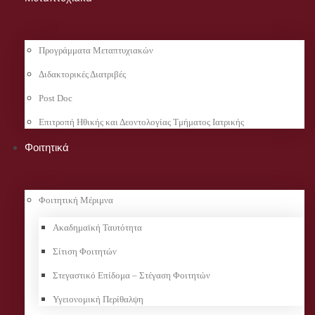
Προγράμματα Μεταπτυχιακών
Διδακτορικές Διατριβές
Post Doc
Επιτροπή Ηθικής και Δεοντολογίας Τμήματος Ιατρικής
Φοιτητικά
Φοιτητική Μέριμνα
Ακαδημαϊκή Ταυτότητα
Σίτιση Φοιτητών
Στεγαστικό Επίδομα – Στέγαση Φοιτητών
Υγειονομική Περίθαλψη