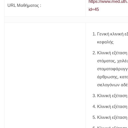
https://www.med.uth
URL Μαθήματος :
id=45
Γενική κλινική ε
κεφαλής
Κλινική εξέταση
στόματος, χειλ
στοματοφάρυγγα
άρθρωσης, κατ
σιελογόνων αδ
Κλινική εξέτασ
Κλινική εξέταση
Κλινική εξέταση