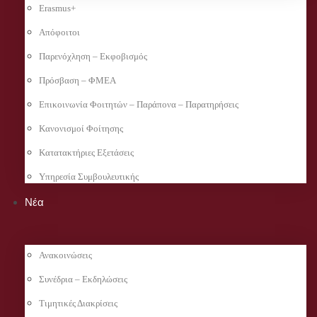
Erasmus+
Απόφοιτοι
Παρενόχληση – Εκφοβισμός
Πρόσβαση – ΦΜΕΑ
Επικοινωνία Φοιτητών – Παράπονα – Παρατηρήσεις
Κανονισμοί Φοίτησης
Κατατακτήριες Εξετάσεις
Υπηρεσία Συμβουλευτικής
Νέα
Ανακοινώσεις
Συνέδρια – Εκδηλώσεις
Τιμητικές Διακρίσεις