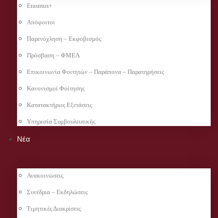
Erasmus+
Απόφοιτοι
Παρενόχληση – Εκφοβισμός
Πρόσβαση – ΦΜΕΑ
Επικοινωνία Φοιτητών – Παράπονα – Παρατηρήσεις
Κανονισμοί Φοίτησης
Κατατακτήριες Εξετάσεις
Υπηρεσία Συμβουλευτικής
Νέα
Ανακοινώσεις
Συνέδρια – Εκδηλώσεις
Τιμητικές Διακρίσεις