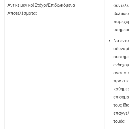
Αντικειμενικοί Στόχοι/Επιδιωκόμενα
συντελέ
Αποτελέσματα:
βελτίωσ
παρεχό
υπηρεσ
Να εντο
αδυναμί
συστήμα
ενδεχομ
αναποτε
πρακτικ
καθημερ
επισημα
τους ίδι
επαγγελ
τομέα