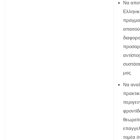
Να απο
Ελληνικ
πραγματ
απαιτού
διαφορο
προσαρ
αντίστο
συστάσ
μας
Να αναδ
πρακτικ
περιγεν
φροντίδα
θεωρείτ
επαγγελ
τομέα ό