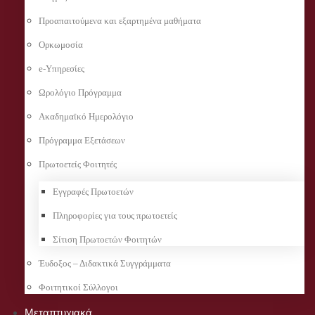
Προαπαιτούμενα και εξαρτημένα μαθήματα
Ορκωμοσία
e-Υπηρεσίες
Ωρολόγιο Πρόγραμμα
Ακαδημαϊκό Ημερολόγιο
Πρόγραμμα Εξετάσεων
Πρωτοετείς Φοιτητές
Εγγραφές Πρωτοετών
Πληροφορίες για τους πρωτοετείς
Σίτιση Πρωτοετών Φοιτητών
Έυδοξος – Διδακτικά Συγγράμματα
Φοιτητικοί Σύλλογοι
Μεταπτυχιακά