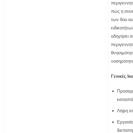
περιγεννητ
πώς η συν
των δύο α
ειδικοτήτω
οδηγήσει σ
περιγεννητ
θνησιμότητ
νοσηρότητ
Γενικές Ικ
Προσαρ
καταστά
Λήψη α
Εργασία
διεπιστ