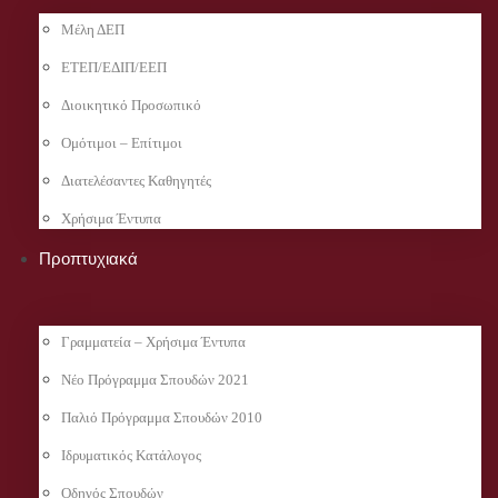
Μέλη ΔΕΠ
ΕΤΕΠ/ΕΔΙΠ/ΕΕΠ
Διοικητικό Προσωπικό
Ομότιμοι – Επίτιμοι
Διατελέσαντες Καθηγητές
Χρήσιμα Έντυπα
Προπτυχιακά
Γραμματεία – Χρήσιμα Έντυπα
Νέο Πρόγραμμα Σπουδών 2021
Παλιό Πρόγραμμα Σπουδών 2010
Ιδρυματικός Κατάλογος
Οδηγός Σπουδών