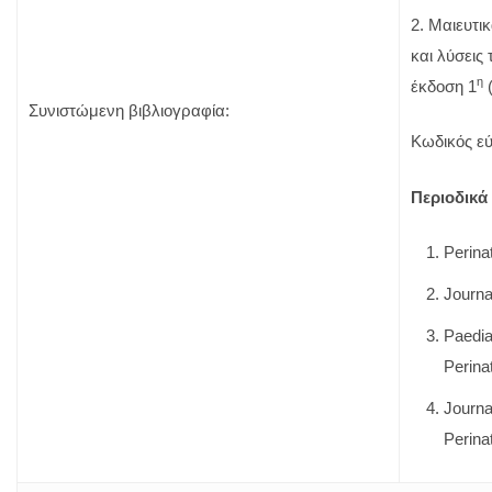
2. Μαιευτ
και λύσεις 
η
έκδοση 1
(
Συνιστώμενη βιβλιογραφία:
Κωδικός εύ
Περιοδικά
Perina
Journa
Paedia
Perina
Journa
Perina