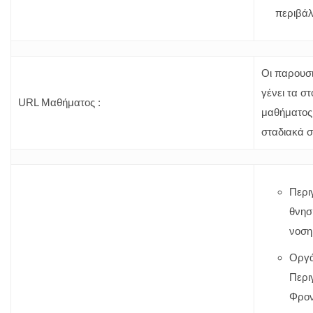
περιβά
Οι παρουσι
γένει τα στ
URL Μαθήματος :
μαθήματος
σταδιακά σ
Περι
θνησ
νοση
Οργ
Περι
Φρον