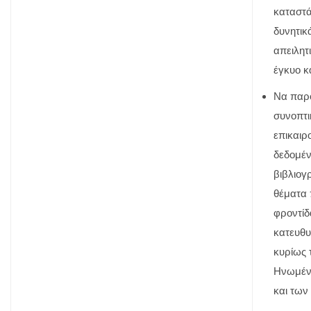
καταστ
δυνητικά
απειλητι
έγκυο κ
Να παρο
συνοπτι
επικαιρ
δεδομέν
βιβλιογ
θέματα 
φροντίδ
κατευθυ
κυρίως 
Ηνωμέν
και τω