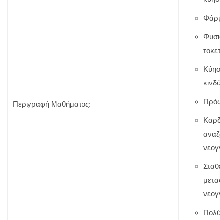
Φάρμ
Φυσι
τοκε
Κύησ
κινδ
Πρόω
Περιγραφή Μαθήματος:
Καρδ
αναζ
νεογ
Σταθ
μετα
νεογ
Πολύ