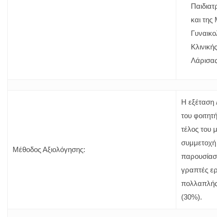
Παιδιατ
και της 
Γυναικο
Κλινική
Λάρισα
Η εξέταση 
του φοιτητή
τέλος του 
συμμετοχή 
Μέθοδος Αξιολόγησης:
παρουσίαση
γραπτές ε
πολλαπλής
(30%).