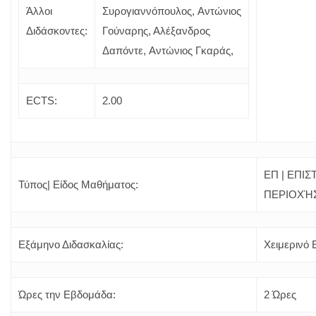
Άλλοι
Συρογιαννόπουλος, Αντώνιος
Διδάσκοντες:
Γούναρης, Αλέξανδρος
Δαπόντε,
Αντώνιος Γκαράς,
ECTS:
2.00
ΕΠ | ΕΠΙ
Τύπος| Είδος Μαθήματος:
ΠΕΡΙΟΧΉ
Εξάμηνο Διδασκαλίας:
Χειμερινό
Ώρες την Εβδομάδα:
2 Ώρες