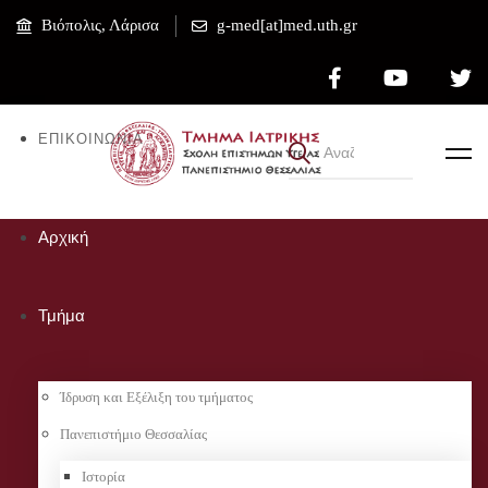
Βιόπολις, Λάρισα
g-med[at]med.uth.gr
ΕΠΙΚΟΙΝΩΝΊΑ
Αρχική
Τμήμα
Ίδρυση και Εξέλιξη του τμήματος
Πανεπιστήμιο Θεσσαλίας
Ιστορία