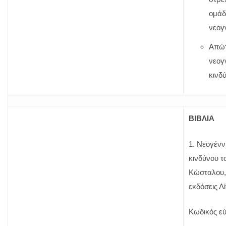
ομάδ
νεογ
Απώτ
νεογ
κινδ
ΒΙΒΛΙΑ
1. Νεογέν
κινδύνου τ
Κώσταλου, 
εκδόσεις Λ
Κωδικός εύ