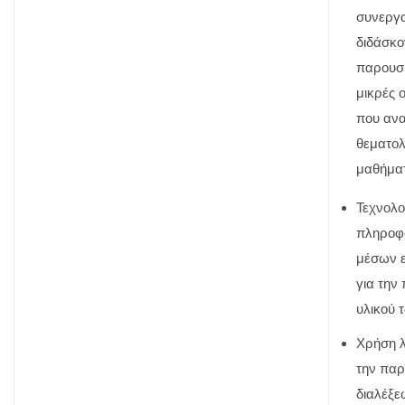
συνεργα
διδάσκο
παρουσι
μικρές 
που αν
θεματολ
μαθήμα
Τεχνολο
πληροφο
μέσων 
για την
υλικού 
Χρήση λ
την πα
διαλέξε