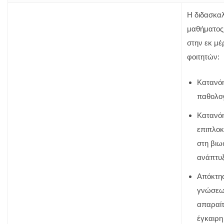
Η διδασκαλ
μαθήματος
στην εκ μέ
φοιτητών:
Κατανόη
παθολογ
Κατανό
επιπλοκ
στη βιω
ανάπτυξ
Απόκτη
γνώσεων
απαραίτ
έγκαιρ