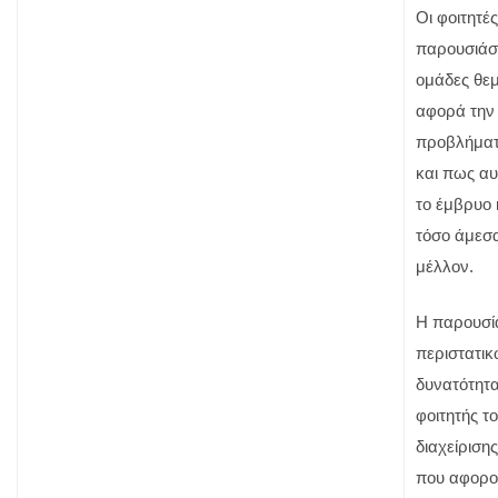
Οι φοιτητέ
παρουσιάσ
ομάδες θε
αφορά την 
προβλήματ
και πως α
το έμβρυο 
τόσο άμεσα
μέλλον.
Η παρουσί
περιστατικ
δυνατότητα
φοιτητής τ
διαχείριση
που αφορο