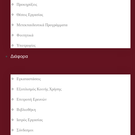
Προκηρύξεις
Θέσεις Εργασίας
Μετεκπαιδευτικά Προγράμματα
Φοιτητικά
Υποτροφίες
Διάφορα
Εγκαταστάσεις
Εξοπλισμός Κοινής Χρήσης
Επιτροπή Ερευνών
Βιβλιοθήκη
Ιατρός Εργασίας
Σύνδεσμοι