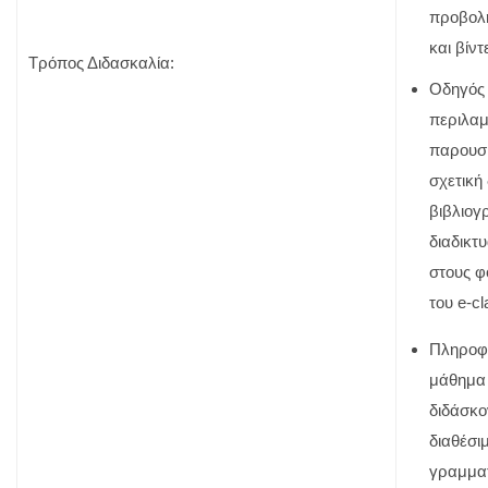
προβολ
και βίντ
Τρόπος Διδασκαλία:
Οδηγός 
περιλαμ
παρουσ
σχετική
βιβλιογ
διαδικτ
στους φ
του e-cl
Πληροφο
μάθημα 
διδάσκο
διαθέσιμ
γραμματ