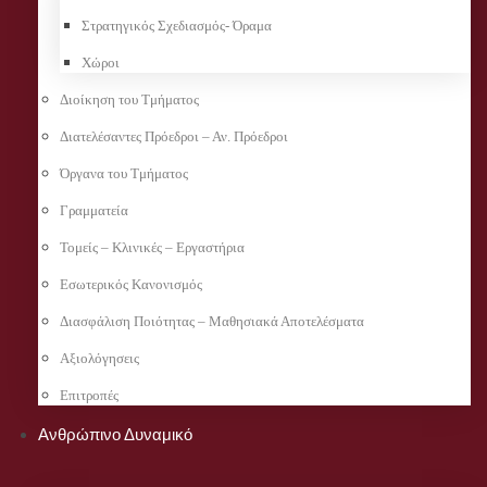
Στρατηγικός Σχεδιασμός- Όραμα
Χώροι
Διοίκηση του Τμήματος
Διατελέσαντες Πρόεδροι – Αν. Πρόεδροι
Όργανα του Τμήματος
Γραμματεία
Τομείς – Κλινικές – Εργαστήρια
Εσωτερικός Κανονισμός
Διασφάλιση Ποιότητας – Μαθησιακά Αποτελέσματα
Αξιολόγησεις
Επιτροπές
Ανθρώπινο Δυναμικό