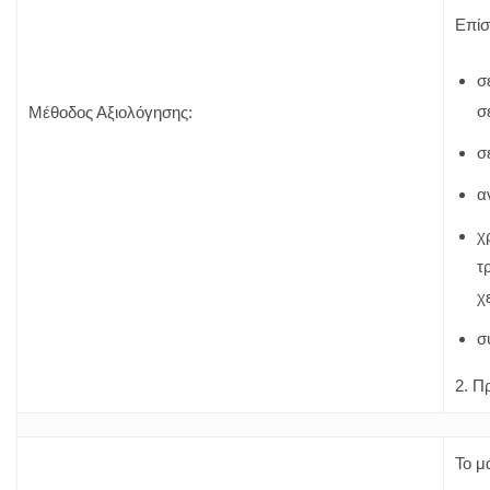
Επίσ
σ
σ
Μέθοδος Αξιολόγησης:
σ
α
χ
τ
χ
σ
2. Π
Το μ