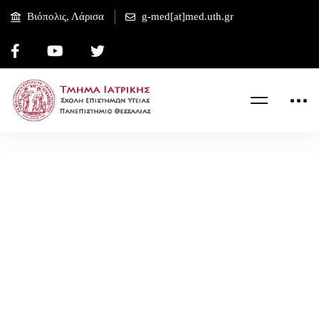
Βιόπολις, Λάρισα
g-med[at]med.uth.gr