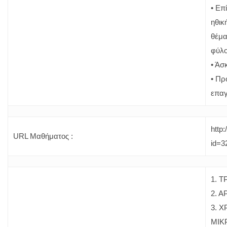
• Επ
ηθικ
θέμα
φύλ
• Άσ
• Πρ
επαγ
http
URL Μαθήματος :
id=3
1. 
2. 
3. 
ΜΙΚ