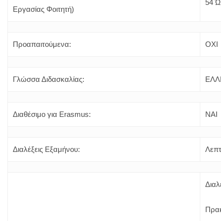
54 Ώ
Εργασίας Φοιτητή)
Προαπαιτούμενα:
ΟΧI
Γλώσσα Διδασκαλίας:
ΕΛΛΗ
Διαθέσιμο για Erasmus:
ΝΑΙ
Διαλέξεις Εξαμήνου:
Λεπτ
Διαλ
Πρακ