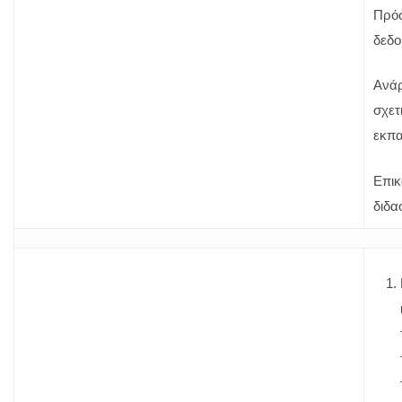
Πρόσ
δεδο
Ανάρ
σχετ
εκπα
Επικ
διδα