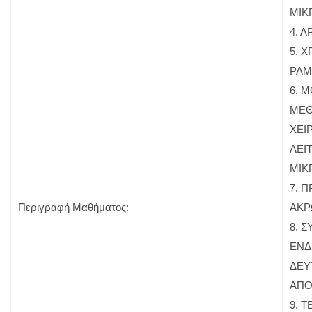
ΜΙΚ
4. 
5. 
ΡΑΜ
6. 
ΜΕΘ
ΧΕΙ
ΛΕΙ
ΜΙΚ
7. 
Περιγραφή Μαθήματος:
ΑΚΡ
8. 
ΕΝΔ
ΔΕΥ
ΑΠΟ
9. 