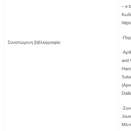
– e-
Κωδι
https
-Παρ
Συνιστώμενη βιβλιογραφία:
-Άρθ
and V
Han
Sutu
(Apos
Dail
-Συν
Jour
Micr