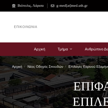
Βιόπολις, Λάρισα
g-med[at]med.uth.gr
ΕΠΙΚΟΙΝΩΝΊΑ
Αρχική
Τμήμα
Ανθρώπινο Δυ
Αρχική
Νέος Οδηγός Σπουδών
Επιλογές Εαρινού Εξαμήν
ΕΠΙΦ
ΕΠΙΛ