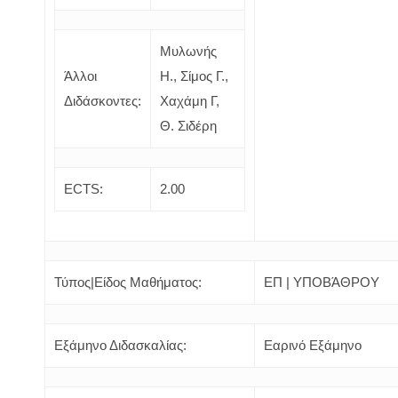
Μυλωνής
Άλλοι
Η., Σίμος Γ.,
Διδάσκοντες:
Χαχάμη Γ,
Θ. Σιδέρη
ECTS:
2.00
Τύπος|Είδος Μαθήματος:
ΕΠ | ΥΠΟΒΆΘΡΟΥ
Εξάμηνο Διδασκαλίας:
Εαρινό Εξάμηνο