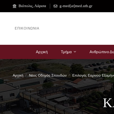
Βιόπολις, Λάρισα
g-med[at]med.uth.gr
ΕΠΙΚΟΙΝΩΝΊΑ
Αρχική
Τμήμα
Ανθρώπινο Δυ
Αρχική
Νέος Οδηγός Σπουδών
Επιλογές Εαρινού Εξαμήν
Κ