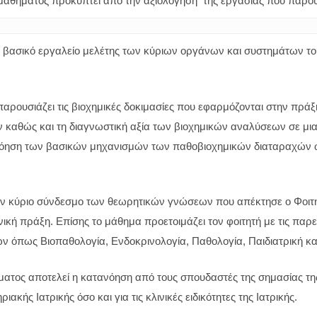
 μαθήματος προκύπτει από την αξιολόγηση της εργασίας που παρου
ο βασικό εργαλείο μελέτης των κύριων οργάνων και συστημάτων το
αρουσιάζει τις βιοχημικές δοκιμασίες που εφαρμόζονται στην πρά
καθώς και τη διαγνωστική αξία των βιοχημικών αναλύσεων σε μια 
όηση των βασικών μηχανισμών των παθοβιοχημικών διαταραχών ώστ
ν κύριο σύνδεσμο των θεωρητικών γνώσεων που απέκτησε ο Φοιτητής
ική πράξη. Επίσης το μάθημα προετοιμάζει τον φοιτητή με τις παρ
 όπως Βιοπαθολογία, Ενδοκρινολογία, Παθολογία, Παιδιατρική κα
ήματος αποτελεί η κατανόηση από τους σπουδαστές της σημασίας τ
ριακής Ιατρικής όσο και για τις κλινικές ειδικότητες της Ιατρικής.