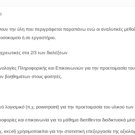
ο
υν την ύλη που περιγράφεται παραπάνω ενώ οι αναλυτικές μέθοδοι
οσοκομείο ή σε εργαστήριο.
οχρεωτικές στα 2/3 των διαλέξεων
νολογίες Πληροφορικής και Επικοινωνιών για την προετοιμασία το
ν βοηθημάτων στους φοιτητές.
νό λογισμικό (π.χ. powerpoint) για την προετοιμασία του υλικού τω
φορίες και επικοινωνία για το μάθημα διατίθενται διαδικτυακά μέσω
χ. excel) χρησιμοποιείται για την στατιστική επεξεργασία της αξιολ