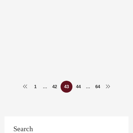
Περισσότερα
ΑΝΑΚΟΙΝΏΣΕΙΣ
ΦΟΙΤΗΤΙΚΆ
Εξετάσεις του μαθήματος “Βιοχημεία Γονιδιακής
Έκφρασης Οργάνων και Λειτουργιών του
Ανθρώπου”
Med Uth
2 Σεπτεμβρίου, 2024
1
…
42
43
44
…
64
Search