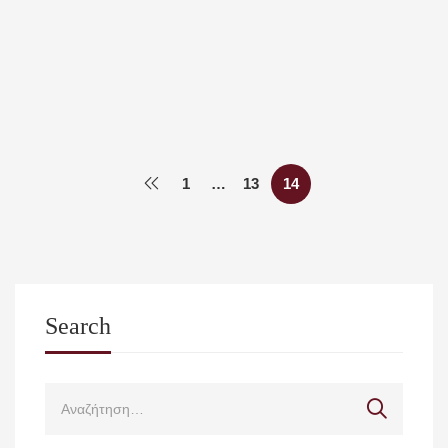
Προκήρυξη για την πρόσληψη εντεταλμένων
διδασκόντων στο τμήμα ιατρικής σχολής επιστημών
υγείας του πανεπιστημίου Θεσσαλίας για το χειμερινό
εξάμηνο του ακαδημαϊκού έτους 2023-2024
Med Uth
22 Σεπτεμβρίου, 2023
1
…
13
14
Search