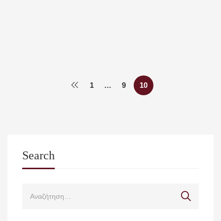
Πρόσκληση υποβολής αιτήσεων στο πλαίσιο του
προγράμματος «Χορήγηση βραβείων σε ομάδες
φοιτητών/τριών που πρώτευσαν ή διακρίθηκαν σε
διεθνείς διαγωνισμούς»
Med Uth
31 Ιανουαρίου, 2023
1
…
9
10
Search