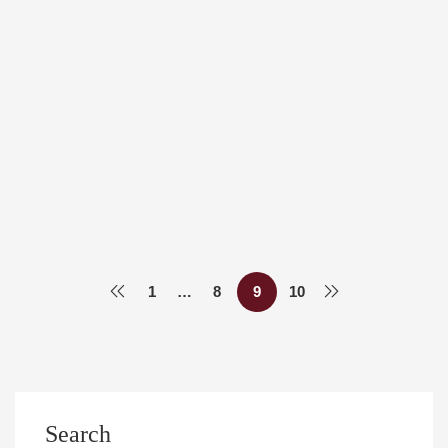
Περισσότερα
ΥΠΟΤΡΟΦΊΕΣ
Πρόγραμμα Υποτροφιών Fulbright για Έλληνες
Πολίτες Ακαδημαϊκού Έτους 2024-2025
Med Uth
12 Σεπτεμβρίου, 2023
1
…
8
9
10
Search