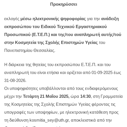
Προκηρύσσει
εκλογές
μέσω ηλεκτρονικής ψηφοφορίας
για την
ανάδειξη
εκπροσώπου του Ειδικού Τεχνικού Εργαστηριακού
Προσωπικού (Ε.Τ.Ε.Π.) και της/του αναπληρωτή αυτής/τού
στην Κοσμητεία
της Σχολής Επιστημών Υγείας
του
Πανεπιστημίου Θεσσαλίας.
Η διάρκεια της θητείας του εκπροσώπου Ε.Τ.Ε.Π. και του
αναπληρωτή του είναι ετήσια και ορίζεται από 01-09-2025 έως
31-08-2026.
Οι υποψηφιότητες υποβάλλονται από τους ενδιαφερόμενους
μέχρι την
Τετάρτη 21 Μαΐου 2025,
ώρα
14:30
, στη Γραμματεία
της Κοσμητείας της Σχολής Επιστημών Υγείας φέροντας τις
υπογραφές των υποψηφίων, με ηλεκτρονική κατάθεση προς
τη διεύθυνση kosmitia_sey@uth.gr, αποκλειστικά από την