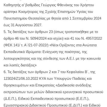
Καθηγητής α’ βαθμίδας Γεώργιος Φθενάκης του Χρήστου
ορίστηκε Κοσμήτορας της Σχολής Επιστημών Υγείας του
Πανεπιστημίου Θεσσαλίας με θητεία από 1 Σεπτεμβρίου 2024
έως 31 Αυγούστου 2027.
5. Τις διατάξεις των άρθρων 23 (όπως τροποποιήθηκε με το
άρθρο 46 του Ν. 5094/2024 και ισχύει) και 41 του Ν. 4957/2022
(ΦΕΚ 141/ τ. Α΄/21-07-2022/) «Νέοι Ορίζοντες στα Ανώτατα
Εκπαιδευτικά Ιδρύματα: Ενίσχυση της ποιότητας, της
λειτουργικότητας και της σύνδεσης των Α.Ε.Ι. με την κοινωνία
και λοιπές διατάξεις»
6. Τις διατάξεις των άρθρων 2 και 7 του Κεφαλαίου Β΄, της
123024/Ζ1/06.10.2022 ΚΥΑ των Υπουργών Παιδείας και
Θρησκευμάτων και Επικρατείας «Διαδικασία ανάδειξης
εκπροσώπων των μελών διδακτικού ερευνητικού προσωπικού
(Δ.Ε.Π.), Ειδικού Εκπαιδευτικού προσωπικού (Ε.Ε.Π.),
Εργαστηριακού Διδακτικού Προσωπικού (Ε.ΔΙ.Π.) και Ειδικού