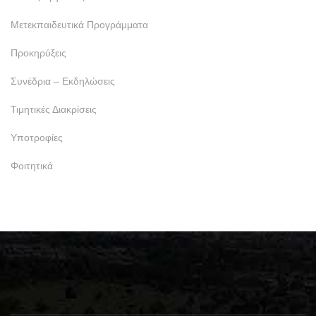
Μετεκπαιδευτικά Προγράμματα
Προκηρύξεις
Συνέδρια – Εκδηλώσεις
Τιμητικές Διακρίσεις
Υποτροφίες
Φοιτητικά