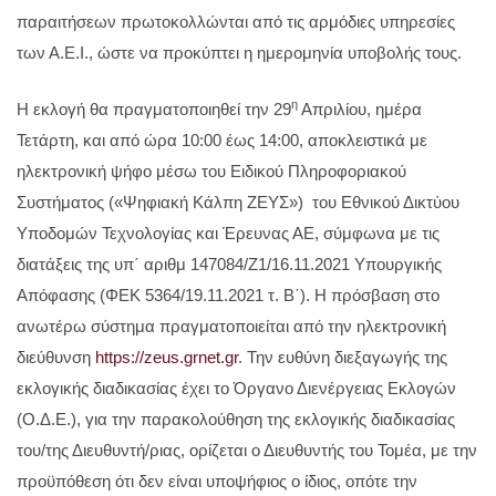
παραιτήσεων πρωτοκολλώνται από τις αρμόδιες υπηρεσίες
των Α.Ε.Ι., ώστε να προκύπτει η ημερομηνία υποβολής τους.
η
Η εκλογή θα πραγματοποιηθεί την 29
Απριλίου, ημέρα
Τετάρτη, και από ώρα 10:00 έως 14:00, αποκλειστικά με
ηλεκτρονική ψήφο μέσω του Ειδικού Πληροφοριακού
Συστήματος («Ψηφιακή Κάλπη ΖΕΥΣ») του Εθνικού Δικτύου
Υποδομών Τεχνολογίας και Έρευνας ΑΕ, σύμφωνα με τις
διατάξεις της υπ΄ αριθμ 147084/Ζ1/16.11.2021 Υπουργικής
Απόφασης (ΦΕΚ 5364/19.11.2021 τ. Β΄). Η πρόσβαση στο
ανωτέρω σύστημα πραγματοποιείται από την ηλεκτρονική
διεύθυνση
https://zeus.grnet.gr
. Την ευθύνη διεξαγωγής της
εκλογικής διαδικασίας έχει το Όργανο Διενέργειας Εκλογών
(Ο.Δ.Ε.), για την παρακολούθηση της εκλογικής διαδικασίας
του/της Διευθυντή/ριας, ορίζεται ο Διευθυντής του Τομέα, με την
προϋπόθεση ότι δεν είναι υποψήφιος ο ίδιος, οπότε την