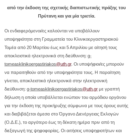
από την έκδοση της σχετικής διαπιστωτικής πράξης του
Πρύτανη και για μία τριετία.
Οι ενδιαφερόμενοι/ες καλούνται να υποβάλλουν
υποψηφιότητα στη Γραμματεία του Κλινικοεργαστηριακού
Τομέα από 20 Μαρτίου έως και 5 Απριλίου με αίτησή τους
αποκλειστικά ηλεκτρονικά στη διεύθυνση:
g-
tomeasklinikoergastiriakos
@uth.gr
. Οι υποψήφιοι/ες μπορούν
να παραιτηθούν από την υποψηφιότητα τους. Η παραίτηση
γίνεται, αποκλειστικά ηλεκτρονικά στην ηλεκτρονική
διεύθυνση:
g-tomeasklinikoergastiriakos
@uth.gr
με γραπτή
δήλωση η οποία υποβάλλεται ενώπιον του αρμόδιου οργάνου
για την έκδοση της προκήρυξης σύμφωνα με τους όρους αυτής
και διαβιβάζεται άμεσα στο Όργανο Διενέργειας Εκλογών
(Ο.Δ.Ε.), το αργότερο έως τη δέκατη ημέρα πριν από τη
διεξαγωγή της ψηφοφορίας. Οι αιτήσεις υποψηφιοτήτων και