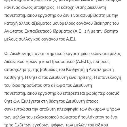
κανένας άλλος υποψήφιος. Η κατοχή θέσης Διευθυντή
πανεπιστημιακού εργαστηρίου δεν είναι ασυμβίβαστη με την
κατοχή άλλου αξιώματος μονομελούς οργάνου διοίκησης του
Ανώτατου Εκπαιδευτικού Ιδρύματος (Α.Ε.Ι.) ή με την ιδιότητα
μέλους συλλογικού οργάνου του Α.Ε.Ι.
Ως Διευθυντής πανεπιστημιακού εργαστηρίου εκλέγεται μέλος
Διδακτικού Ερευνητικού Προσωπικού (Δ.Ε.Π.), πλήρους
απασχόλησης, της βαθμίδας του Καθηγητή ή Αναπληρωτή
Καθηγητή. Η θητεία του Διευθυντή είναι τριετής. Η επανεκλογή
του ίδιου προσώπου στο αξίωμα του Διευθυντή
πανεπιστημιακού εργαστηρίου επιτρέπεται χωρίς περιορισμό
θητειών. Εκλέγεται στη θέση του Διευθυντή όποιος
συγκεντρώσει την απόλυτη πλειοψηφία των έγκυρων ψήφων
των μελών του εκλεκτορικού σώματος ή τουλάχιστον το ένα
τρίτο (1/3) των εγκύρων ψήφων των μελών του ειδικού