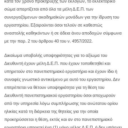
κατά τον χρόνο προκήρυξης των εκλογών, το εκλεκτορικό
σώμα απαρτίζεται από όλα τα μέλη Δ.Ε.Π. των
συνεργαζόμενων ακαδημαϊκών μονάδων για την ίδρυση του
εργαστηρίου. Εξαιρούνται όσοι τελούν σε καθεστώς
αναστολής καθηκόντων ή σε άδεια άνευ αποδοχών σύμφωνα
με την παρ. 2 του άρθρου 40 του ν. 4957/2022.
Δικαίωμα υποβολής υποψηφιότητας για το αξίωμα του
Διευθυντή έχουν μέλη Δ.Ε.Π. που έχουν τοποθετηθεί και
υπηρετούν στο πανεπιστημιακό εργαστήριο και έχουν ίδιο ή
συναφές γνωστικό αντικείμενο με αυτό του εργαστηρίου. Δεν
επιτρέπεται να θέτουν υποψηφιότητα για τη θέση του
Διευθυντή πανεπιστημιακού εργαστηρίου όσοι αποχωρούν
από την υπηρεσία λόγω συμπλήρωσης του ανώτατου ορίου
ηλικίας κατά τη διάρκεια της θητείας για την οποία
προκηρύσσεται η θέση, εκτός και αν στο πανεπιστημιακό
εργαστήριο υπηρετεί ένα (1) μόνο μέλος Δ.Ε.Π. ή δεν υπάρχει