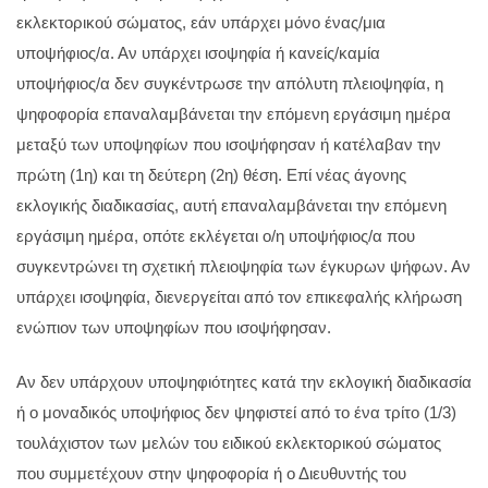
εκλεκτορικού σώματος, εάν υπάρχει μόνο ένας/μια
υποψήφιος/α. Αν υπάρχει ισοψηφία ή κανείς/καμία
υποψήφιος/α δεν συγκέντρωσε την απόλυτη πλειοψηφία, η
ψηφοφορία επαναλαμβάνεται την επόμενη εργάσιμη ημέρα
μεταξύ των υποψηφίων που ισοψήφησαν ή κατέλαβαν την
πρώτη (1η) και τη δεύτερη (2η) θέση. Επί νέας άγονης
εκλογικής διαδικασίας, αυτή επαναλαμβάνεται την επόμενη
εργάσιμη ημέρα, οπότε εκλέγεται ο/η υποψήφιος/α που
συγκεντρώνει τη σχετική πλειοψηφία των έγκυρων ψήφων. Αν
υπάρχει ισοψηφία, διενεργείται από τον επικεφαλής κλήρωση
ενώπιον των υποψηφίων που ισοψήφησαν.
Αν δεν υπάρχουν υποψηφιότητες κατά την εκλογική διαδικασία
ή ο μοναδικός υποψήφιος δεν ψηφιστεί από το ένα τρίτο (1/3)
τουλάχιστον των μελών του ειδικού εκλεκτορικού σώματος
που συμμετέχουν στην ψηφοφορία ή ο Διευθυντής του