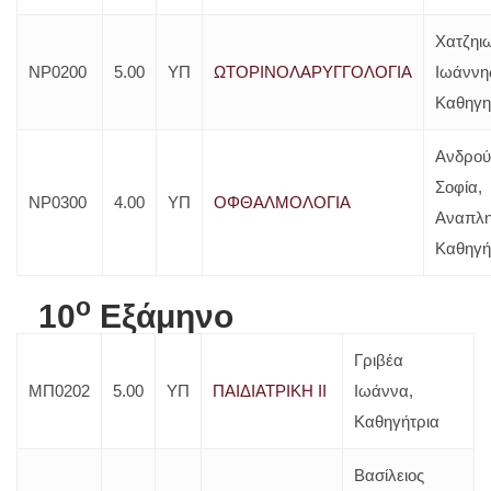
Χατζηι
ΝΡ0200
5.00
ΥΠ
ΩΤΟΡΙΝΟΛΑΡΥΓΓΟΛΟΓΙΑ
Ιωάννη
Καθηγη
Ανδρού
Σοφία,
ΝΡ0300
4.00
ΥΠ
ΟΦΘΑΛΜΟΛΟΓΙΑ
Αναπλη
Καθηγή
o
10
Εξάμηνο
Γριβέα
ΜΠ0202
5.00
ΥΠ
ΠΑΙΔΙΑΤΡΙΚΗ ΙΙ
Ιωάννα,
Καθηγήτρια
Βασίλειος