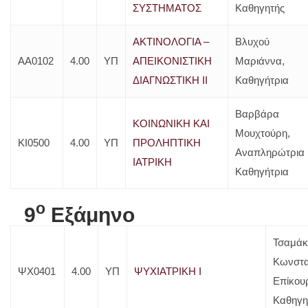
ΣΥΣΤΗΜΑΤΟΣ
Καθηγητής
ΑΚΤΙΝΟΛΟΓΙΑ –
Βλυχού
ΑΑ0102
4.00
ΥΠ
ΑΠΕΙΚΟΝΙΣΤΙΚΗ
Μαριάννα,
ΔΙΑΓΝΩΣΤΙΚΗ ΙΙ
Καθηγήτρια
Βαρβάρα
ΚΟΙΝΩΝΙΚΗ ΚΑΙ
Μουχτούρη,
ΚΙ0500
4.00
ΥΠ
ΠΡΟΛΗΠΤΙΚΗ
Αναπληρώτρια
ΙΑΤΡΙΚΗ
Καθηγήτρια
o
9
Εξάμηνο
Τσαμάκ
Κωνστα
ΨΧ0401
4.00
ΥΠ
ΨΥΧΙΑΤΡΙΚΗ Ι
Επίκου
Καθηγη