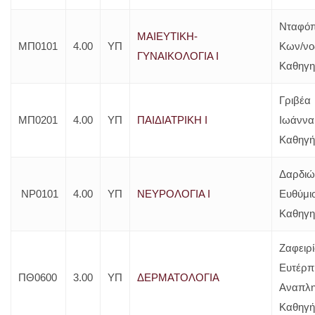
Νταφόπ
ΜΑΙΕΥΤΙΚΗ-
ΜΠ0101
4.00
ΥΠ
Κων/νο
ΓΥΝΑΙΚΟΛΟΓΙΑ Ι
Καθηγη
Γριβέα
ΜΠ0201
4.00
ΥΠ
ΠΑΙΔΙΑΤΡΙΚΗ Ι
Ιωάννα
Καθηγή
Δαρδιώ
ΝΡ0101
4.00
ΥΠ
ΝΕΥΡΟΛΟΓΙΑ Ι
Ευθύμιο
Καθηγη
Ζαφειρ
Ευτέρπ
ΠΘ0600
3.00
ΥΠ
ΔΕΡΜΑΤΟΛΟΓΙΑ
Αναπλη
Καθηγή