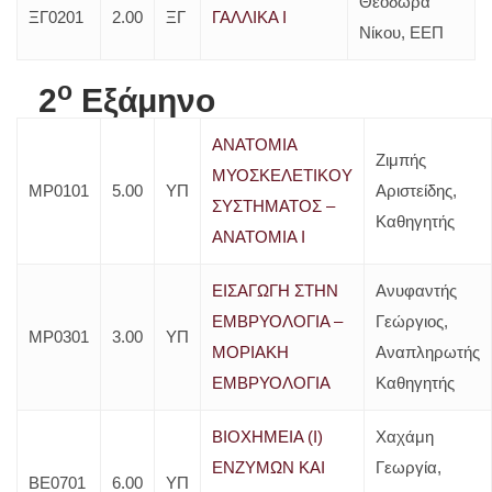
Θεοδώρα
ΞΓ0201
2.00
ΞΓ
ΓΑΛΛΙΚΑ Ι
Νίκου, ΕΕΠ
o
2
Εξάμηνο
ΑΝΑΤΟΜΙΑ
Ζιμπής
MΥΟΣΚΕΛΕΤΙΚΟΥ
ΜΡ0101
5.00
ΥΠ
Αριστείδης,
ΣΥΣΤΗΜΑΤΟΣ –
Καθηγητής
ΑΝΑΤΟΜΙΑ Ι
ΕΙΣΑΓΩΓΗ ΣΤΗΝ
Ανυφαντής
ΕΜΒΡΥΟΛΟΓΙΑ –
Γεώργιος,
ΜΡ0301
3.00
ΥΠ
ΜΟΡΙΑΚΗ
Αναπληρωτής
ΕΜΒΡΥΟΛΟΓΙΑ
Καθηγητής
ΒΙΟΧΗΜΕΙΑ (Ι)
Χαχάμη
ΕΝΖΥΜΩΝ ΚΑΙ
Γεωργία,
ΒΕ0701
6.00
ΥΠ