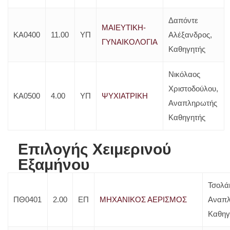
Δαπόντε
ΜΑΙΕΥΤΙΚΗ-
ΚΑ0400
11.00
ΥΠ
Αλέξανδρος,
ΓΥΝΑΙΚΟΛΟΓΙΑ
Καθηγητής
Νικόλαος
Χριστοδούλου,
ΚΑ0500
4.00
ΥΠ
ΨΥΧΙΑΤΡΙΚΗ
Αναπληρωτής
Καθηγητής
Επιλογής Χειμερινού
Εξαμήνου
Τσολά
ΠΘ0401
2.00
ΕΠ
ΜΗΧΑΝΙΚΟΣ ΑΕΡΙΣΜΟΣ
Αναπ
Καθηγ