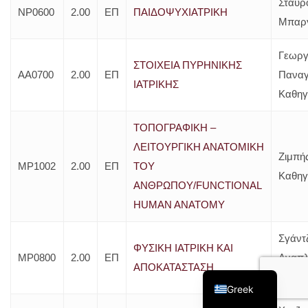
Σταυρ
ΝΡ0600
2.00
ΕΠ
ΠΑΙΔΟΨΥΧΙΑΤΡΙΚΗ
Μπαρ
Γεωργ
ΣΤΟΙΧΕΙΑ ΠΥΡΗΝΙΚΗΣ
ΑΑ0700
2.00
ΕΠ
Παναγ
ΙΑΤΡΙΚΗΣ
Καθηγ
ΤΟΠΟΓΡΑΦΙΚΗ –
ΛΕΙΤΟΥΡΓΙΚΗ ΑΝΑΤΟΜΙΚΗ
Ζιμπής
ΜΡ1002
2.00
ΕΠ
ΤΟΥ
Καθηγ
ΑΝΘΡΩΠΟΥ/FUNCTIONAL
HUMAN ANATOMY
Σγάντ
ΦΥΣΙΚΗ ΙΑΤΡΙΚΗ ΚΑΙ
ΜΡ0800
2.00
ΕΠ
Αναπ
English
ΑΠΟΚΑΤΑΣΤΑΣΗ
Καθηγ
Greek