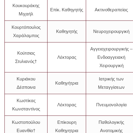
Κουκουράκης
Επίκ. Καθηγητής
Ακτινοθεραπείας
Μιχαήλ
Κουρτόπουλος
Καθηγητής
Νευροχειρουργική
Χαράλαμπος
Αγγειοχειρουργικής –
Κούτσιας
Λέκτορας
Ενδοαγγειακή
Στυλιανός†
Χειρουργική
Κυριάκου
Ιατρικής των
Καθηγήτρια
Δέσποινα
Μεταγγίσεων
Κωστίκας
Λέκτορας
Πνευμονολογία
Κωνσταντίνος
Κωστοπούλου
Επίκουρη
Παθολογικής
Ευανθία†
Καθηγητρια
Ανατομικής