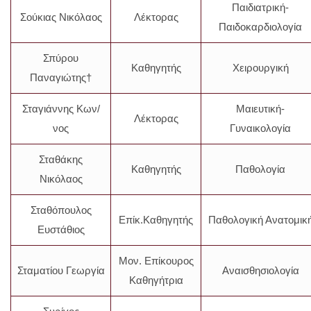
Παιδιατρική-
Σούκιας Νικόλαος
Λέκτορας
Παιδοκαρδιολογία
Σπύρου
Καθηγητής
Χειρουργική
Παναγιώτης†
Σταγιάννης Κων/
Μαιευτική-
Λέκτορας
νος
Γυναικολογία
Σταθάκης
Καθηγητής
Παθολογία
Νικόλαος
Σταθόπουλος
Επίκ.Καθηγητής
Παθολογική Ανατομικ
Ευστάθιος
Μον. Επίκουρος
Σταματίου Γεωργία
Αναισθησιολογία
Καθηγήτρια