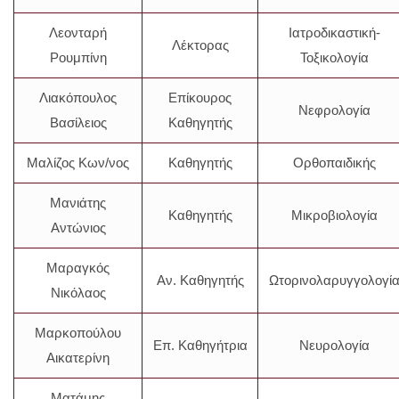
Λεονταρή
Ιατροδικαστική-
Λέκτορας
Ρουμπίνη
Τοξικολογία
Λιακόπουλος
Επίκουρος
Νεφρολογία
Βασίλειος
Καθηγητής
Μαλίζος Κων/νος
Καθηγητής
Ορθοπαιδικής
Μανιάτης
Καθηγητής
Μικροβιολογία
Αντώνιος
Μαραγκός
Αν. Καθηγητής
Ωτορινολαρυγγολογί
Νικόλαος
Μαρκοπούλου
Επ. Καθηγήτρια
Νευρολογία
Αικατερίνη
Ματάμης