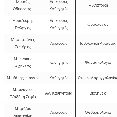
Μουζάς
Επίκουρος
Ψυχιατρική
Οδυσσέας†
Καθηγητής
Μουτζούρης
Επίκουρος
Ουρολογίας
Γεώργιος
Καθηγητής
Μπαρμπάνης
Λέκτορας
Παθολογική Ανατομικ
Σωτήριος
Μπενάκης
Καθηγητής
Φαρμακολογία
Αχιλλέας
Μπιζάκης Ιωάννης
Καθηγητής
Ωτορινολαρυγγολογία
Μπονάνου-
Αν. Καθηγήτρια
Βιοχημεία
Τζαδάκη Σοφία
Μπρόζου
Λέκτορας
Οφθαλμολογία
Αικατερίνη