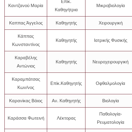
Επίκ.
Καντζανού Μαρία
Μικροβιολογία
Καθηγήτρια
Καππας Άγγελος
Καθηγητής
Χειρουργική
Κάππας
Καθηγητής
Ιατρικής Φυσικής
Κωνσταντίνος
Καραβέλης
Καθηγητής
Νευροχειρουργική
Αντώνιος
Καραμπάτσας
Επίκ.Καθηγητής
Οφθαλμολογία
Κων/νος
Καρανίκας Βάιος
Αν. Καθηγητής
Βιολογία
Παθολογία-
Καράσσα Φωτεινή
Λέκτορας
Ρευματολογία