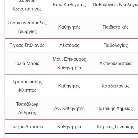
Συρίγος
Επίκ.Καθηγητής
Παθολογία-Ογκολογί
Κωνσταντίνος
Συρογιαννόπουλος
Καθηγητής
Παιδιατρικής
Γεώργιος
Τίγκας Στυλιανός
Λέκτορας
Παθολογίας
Μον. Επίκουρος
Τόλια Μαρία
Ακτινοθεραπεία
Καθηγήτρια
Τρυποσκιάδης
Καθηγητής
Καρδιολογίας
Φίλιππος
Τσακάλωφ
Αν. Καθηγητής
Ιατρικής Χημείας
Ανδρέας
Τσέζου Ασπασία
Καθηγήτρια
Ιατρικής Γενετικής