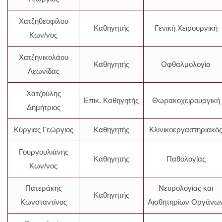
Χατζηθεοφίλου
Καθηγητής
Γενική Χειρουργική
Κων/νος
Χατζηνικολάου
Καθηγητής
Οφθαλμολογία
Λεωνίδας
Χατζούλης
Επικ. Καθηγητής
Θωρακοχειρουργική
Δήμήτριος
Κύργιας Γεώργιος
Καθηγητής
Κλινικοεργαστηριακό
Γουργουλιάνης
Καθηγητής
Παθολογίας
Κων/νος
Πατεράκης
Νευρολογίας και
Καθηγητής
Κωνσταντίνος
Αισθητηρίων Οργάνω