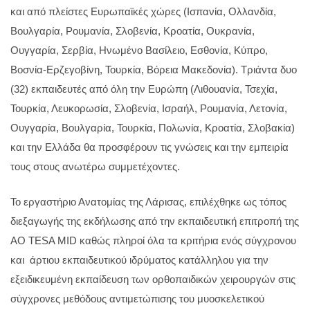
και από πλείστες Ευρωπαϊκές χώρες (Ισπανία, Ολλανδία,
Βουλγαρία, Ρουμανία, Σλοβενία, Κροατία, Ουκρανία,
Ουγγαρία, Σερβία, Ηνωμένο Βασίλειο, Εσθονία, Κύπρο,
Βοσνία-Ερζεγοβίνη, Τουρκία, Βόρεια Μακεδονία). Τριάντα δυο
(32) εκπαιδευτές από όλη την Ευρώπη (Λιθουανία, Τσεχία,
Τουρκία, Λευκορωσία, Σλοβενία, Ισραήλ, Ρουμανία, Λετονία,
Ουγγαρία, Βουλγαρία, Τουρκία, Πολωνία, Κροατία, Σλοβακία)
και την Ελλάδα θα προσφέρουν τις γνώσεις και την εμπειρία
τους στους ανωτέρω συμμετέχοντες.
Το εργαστήριο Ανατομίας της Λάρισας, επιλέχθηκε ως τόπος
διεξαγωγής της εκδήλωσης από την εκπαιδευτική επιτροπή της
ΑΟ TESA MID καθώς πληροί όλα τα κριτήρια ενός σύγχρονου
και άρτιου εκπαιδευτικού ιδρύματος κατάλληλου για την
εξειδικευμένη εκπαίδευση των ορθοπαιδικών χειρουργών στις
σύγχρονες μεθόδους αντιμετώπισης του μυοσκελετικού