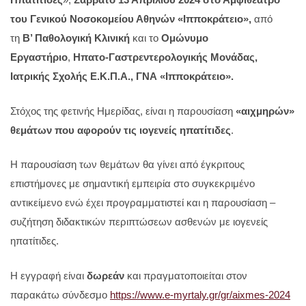
του Γενικού Νοσοκομείου Αθηνών «Ιπποκράτειο»,
από
τη
Β’ Παθολογική Κλινική
και το
Ομώνυμο
Εργαστήριο
,
Ηπατο-Γαστρεντερολογικής Μονάδας,
Ιατρικής Σχολής Ε.Κ.Π.Α., ΓΝΑ «Ιπποκράτειο».
Στόχος της φετινής Ημερίδας, είναι η παρουσίαση
«αιχμηρών»
θεμάτων που αφορούν τις ιογενείς ηπατίτιδες
.
Η παρουσίαση των θεμάτων θα γίνει από έγκριτους
επιστήμονες με σημαντική εμπειρία στο συγκεκριμένο
αντικείμενο ενώ έχει προγραμματιστεί και η παρουσίαση –
συζήτηση διδακτικών περιπτώσεων ασθενών με ιογενείς
ηπατίτιδες.
Η εγγραφή είναι
δωρεάν
και πραγματοποιείται στον
παρακάτω σύνδεσμο
https://www.e-myrtaly.gr/gr/aixmes-2024