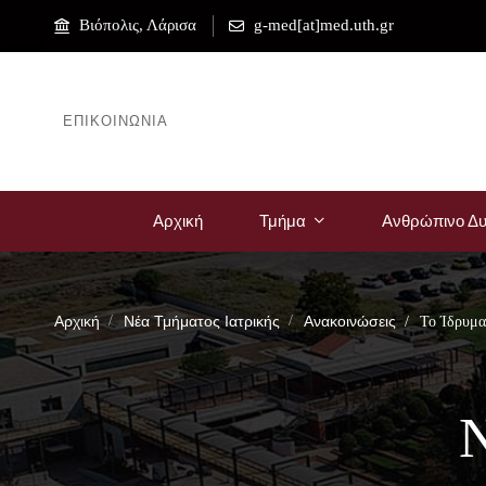
Βιόπολις, Λάρισα
g-med[at]med.uth.gr
ΕΠΙΚΟΙΝΩΝΊΑ
Αρχική
Τμήμα
Ανθρώπινο Δυ
Αρχική
Νέα Τμήματος Ιατρικής
Ανακοινώσεις
Το Ίδρυμ
Ν