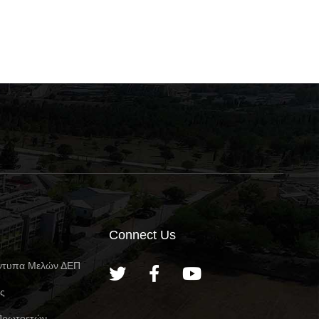
Συστήματος” και “Παθήσεις
Ανθρώπου”
του Μυοσκελετικού
Συστήματος”
Connect Us
ντυπα Μελών ΔΕΠ
ες
Πρωτοετών