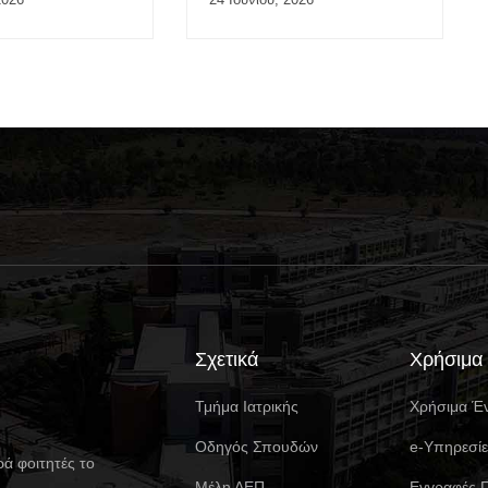
Σχετικά
Χρήσιμα
Τμήμα Ιατρικής
Χρήσιμα Έ
Οδηγός Σπουδών
e-Υπηρεσί
ρά φοιτητές το
Μέλη ΔΕΠ
Eγγραφές 