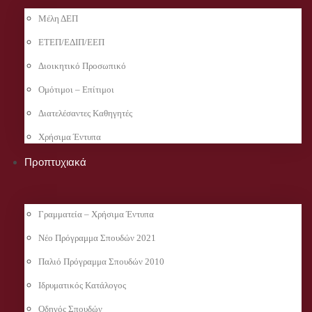
Μέλη ΔΕΠ
ΕΤΕΠ/ΕΔΙΠ/ΕΕΠ
Διοικητικό Προσωπικό
Ομότιμοι – Επίτιμοι
Διατελέσαντες Καθηγητές
Χρήσιμα Έντυπα
Προπτυχιακά
Γραμματεία – Χρήσιμα Έντυπα
Νέο Πρόγραμμα Σπουδών 2021
Παλιό Πρόγραμμα Σπουδών 2010
Ιδρυματικός Κατάλογος
Οδηγός Σπουδών