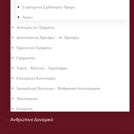
Στρατηγικός Σχεδιασμός- Όραμα
Χώροι
Διοίκηση του Τμήματος
Διατελέσαντες Πρόεδροι – Αν. Πρόεδροι
Όργανα του Τμήματος
Γραμματεία
Τομείς – Κλινικές – Εργαστήρια
Εσωτερικός Κανονισμός
Διασφάλιση Ποιότητας – Μαθησιακά Αποτελέσματα
Αξιολόγησεις
Επιτροπές
Ανθρώπινο Δυναμικό