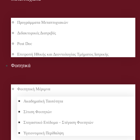
Προγράμματα Μεταπτυχιακών
Διδακτορικές Διατριβές
Post Doc
Επιτροπή Ηθικής και Δεοντολογίας Τμήματος Ιατρικής
Φοιτητικά
Φοιτητική Μέριμνα
Ακαδημαϊκή Ταυτότητα
Σίτιση Φοιτητών
Στεγαστικό Επίδομα – Στέγαση Φοιτητών
Υγειονομική Περίθαλψη