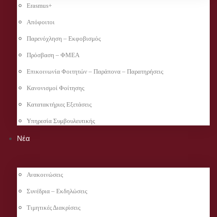
Erasmus+
Απόφοιτοι
Παρενόχληση – Εκφοβισμός
Πρόσβαση – ΦΜΕΑ
Επικοινωνία Φοιτητών – Παράπονα – Παρατηρήσεις
Κανονισμοί Φοίτησης
Κατατακτήριες Εξετάσεις
Υπηρεσία Συμβουλευτικής
Νέα
Ανακοινώσεις
Συνέδρια – Εκδηλώσεις
Τιμητικές Διακρίσεις