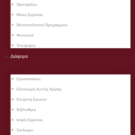
Προκηρύξεις
Θέσεις Εργασίας
Μετεκπαιδευτικά Προγράμματα
Φοιτητικά
Υποτροφίες
Διάφορα
Εγκαταστάσεις
Εξοπλισμός Κοινής Χρήσης
Επιτροπή Ερευνών
Βιβλιοθήκη
Ιατρός Εργασίας
Σύνδεσμοι