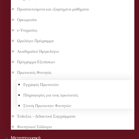
Προαπαιτούμενα και εξαρτημένα μαθήματα
Ορκωμοσία
e-Υπηρεσίες
Ωρολόγιο Πρόγραμμα
Ακαδημαϊκό Ημερολόγιο
Πρόγραμμα Εξετάσεων
Πρωτοετείς Φοιτητές
Εγγραφές Πρωτοετών
Πληροφορίες για τους πρωτοετείς
Σίτιση Πρωτοετών Φοιτητών
Έυδοξος – Διδακτικά Συγγράμματα
Φοιτητικοί Σύλλογοι
Μεταπτυχιακά